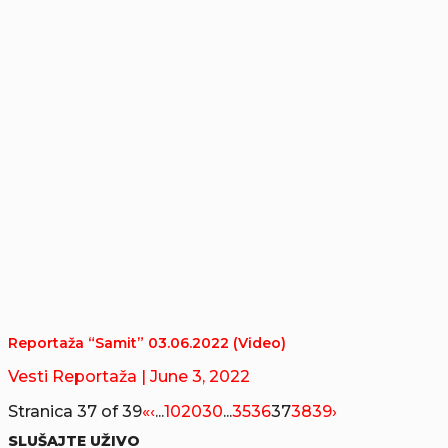
Reportaža “Samit” 03.06.2022 (Video)
Vesti Reportaža
| June 3, 2022
Stranica 37 of 39
«
‹
...
10
20
30
...
35
36
37
38
39
›
SLUŠAJTE UŽIVO