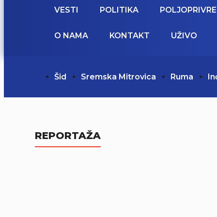
VESTI
POLITIKA
POLJOPRIVR
O NAMA
KONTAKT
UŽIVO
Šid
Sremska Mitrovica
Ruma
In
REPORTAŽA