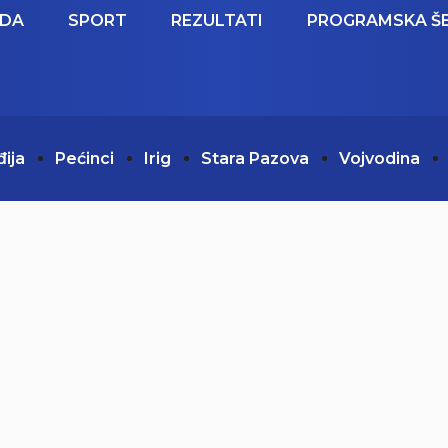
EDA
SPORT
REZULTATI
PROGRAMSKA Š
đija
Pećinci
Irig
Stara Pazova
Vojvodina