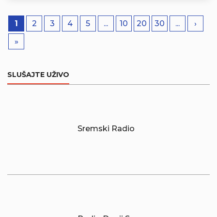
1
2
3
4
5
...
10
20
30
...
›
»
SLUŠAJTE UŽIVO
Sremski Radio