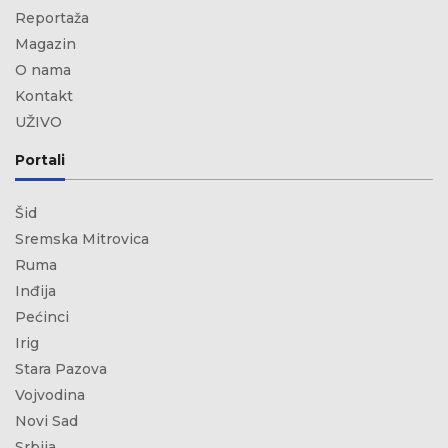
Reportaža
Magazin
O nama
Kontakt
UŽIVO
Portali
Šid
Sremska Mitrovica
Ruma
Inđija
Pećinci
Irig
Stara Pazova
Vojvodina
Novi Sad
Srbija