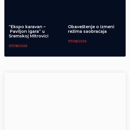
“Ekspo karavan –
Obaveštenje o izmeni
Paviljon igara” u
režima saobraćaja
Sremskoj Mitrovici
07/08/2026
07/08/2026