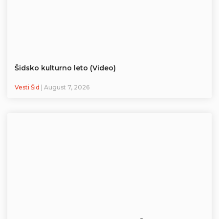
Šidsko kulturno leto (Video)
Vesti Šid
| August 7, 2026