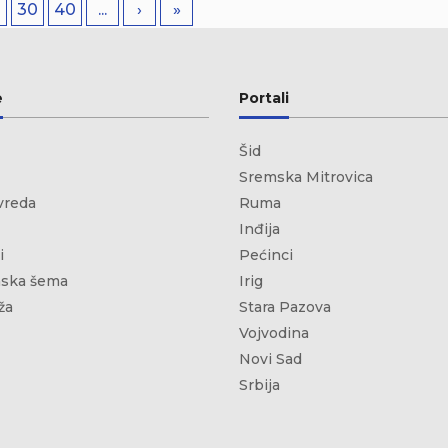
0
30
40
...
›
»
e
Portali
Šid
Sremska Mitrovica
vreda
Ruma
Inđija
i
Pećinci
ska šema
Irig
ža
Stara Pazova
Vojvodina
Novi Sad
Srbija