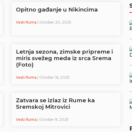
Opitno gađanje u Nikincima
Vesti Ruma
| October 20, 2025
Letnja sezona, zimske pripreme i
miris svežeg meda iz srca Srema
(Foto)
Vesti Ruma
| October 16, 2025
Zatvara se izlaz iz Rume ka
Sremskoj Mitrovici
Vesti Ruma
| October 8, 2025