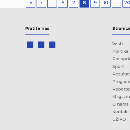
«
‹
...
6
7
8
9
10
...
2
Pratite nas
Stranic
Vesti
Politika
Poljopri
Sport
Rezultat
Program
Reporta
Magazin
O nama
Kontakt
UŽIVO