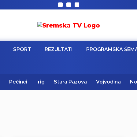
SPORT
REZULTATI
PROGRAMSKA ŠEM
Pećinci
Irig
Stara Pazova
Vojvodina
No