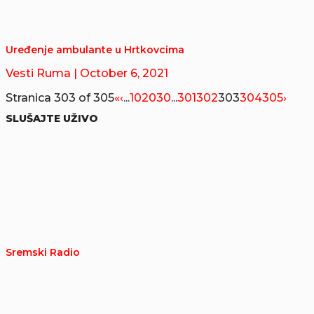
Uređenje ambulante u Hrtkovcima
Vesti Ruma
| October 6, 2021
Stranica 303 of 305
«
‹
...
10
20
30
...
301
302
303
304
305
›
SLUŠAJTE UŽIVO
Sremski Radio