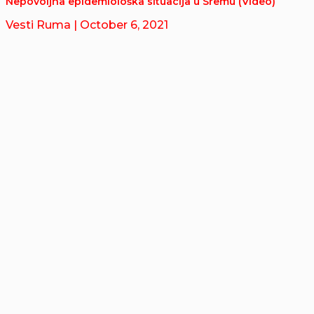
Nepovoljna epidemiološka situacija u Sremu (Video)
Vesti Ruma
| October 6, 2021