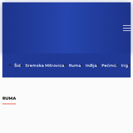
Šid
Sremska Mitrovica
Ruma
Inđija
Pećinci
Irig
RUMA