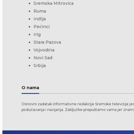
Sremska Mitrovica
Ruma
Inđija
Pećinci
Irig
Stara Pazova
Vojvodina
Novi Sad
Srbija
O nama
Osnovni zadatak informativne redakcije Sremske televizije je
podučavanja i navijanja. Zaključke prepuštamo vama jer znam