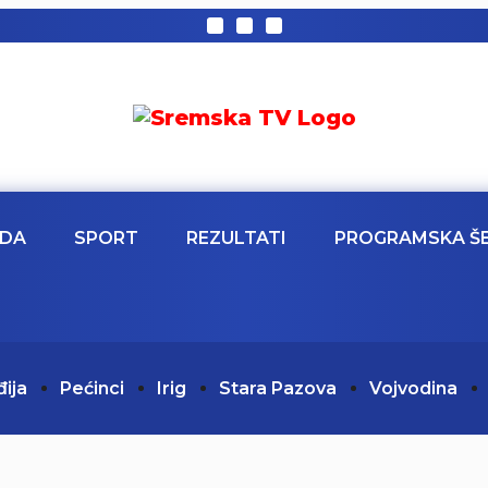
EDA
SPORT
REZULTATI
PROGRAMSKA Š
đija
Pećinci
Irig
Stara Pazova
Vojvodina