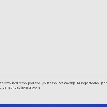
ste brzo, kvalitetno, pošteno i pouzdano izveštavanje. Mi neposredno i 
o da mislite svojom glavom.