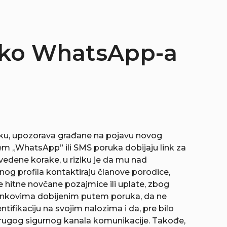
reko WhatsApp-a
niku, upozorava građane na pojavu novog
m „WhatsApp” ili SMS poruka dobijaju link za
avedene korake, u riziku je da mu nad
g profila kontaktiraju članove porodice,
že hitne novčane pozajmice ili uplate, zbog
 linkovima dobijenim putem poruka, da ne
ifikaciju na svojim nalozima i da, pre bilo
 drugog sigurnog kanala komunikacije. Takođe,