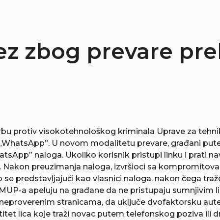
ez zbog prevare p
orbu protiv visokotehnološkog kriminala Uprave za teh
„WhatsApp”. U novom modalitetu prevare, građani pute
tsApp” naloga. Ukoliko korisnik pristupi linku i prati n
akon preuzimanja naloga, izvršioci sa kompromitovano
no se predstavljajući kao vlasnici naloga, nakon čega tra
 Iz MUP-a apeluju na građane da ne pristupaju sumnjivim
neproverenim stranicama, da uključe dvofaktorsku autent
tet lica koje traži novac putem telefonskog poziva ili