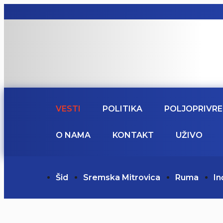
VESTI
POLITIKA
POLJOPRIVR
O NAMA
KONTAKT
UŽIVO
Šid
Sremska Mitrovica
Ruma
In