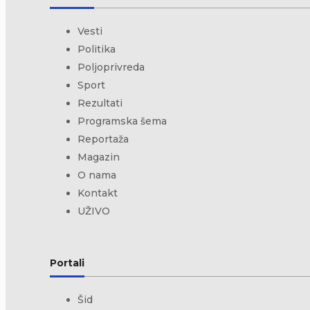
Vesti
Politika
Poljoprivreda
Sport
Rezultati
Programska šema
Reportaža
Magazin
O nama
Kontakt
UŽIVO
Portali
Šid