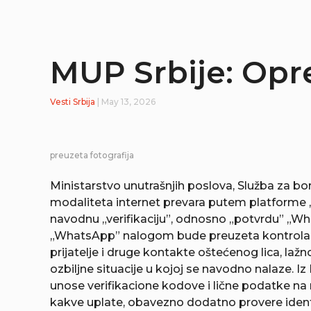
MUP Srbije: Opr
Vesti
Srbija
| May 13, 2026
preuzeta fotografija
Ministarstvo unutrašnjih poslova, Služba za b
modaliteta internet prevara putem platforme 
navodnu „verifikaciju”, odnosno „potvrdu” „Wha
„WhatsApp” nalogom bude preuzeta kontrola. N
prijatelje i druge kontakte oštećenog lica, laž
ozbiljne situacije u kojoj se navodno nalaze.
unose verifikacione kodove i lične podatke na 
kakve uplate, obavezno dodatno provere identi