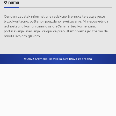
O nama
Osnovni zadatak informativne redakcije Sremske televizije jeste
brzo, kvalitetno, pošteno i pouzdano izveštavanje. Mi neposredno i
jednostavno komuniciramo sa građanima, bez komentara,
podučavanja i navijanja. Zaključke prepuštamo vama jer znamo da
mislite svojom glavom.
© 2023 Sremska Televizija. Sva prava zadrzana