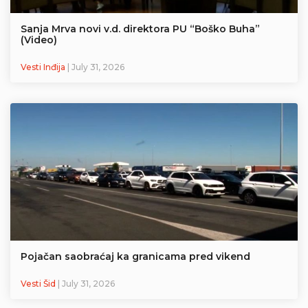
Sanja Mrva novi v.d. direktora PU “Boško Buha”
(Video)
Vesti Inđija
| July 31, 2026
Pojačan saobraćaj ka granicama pred vikend
Vesti Šid
| July 31, 2026