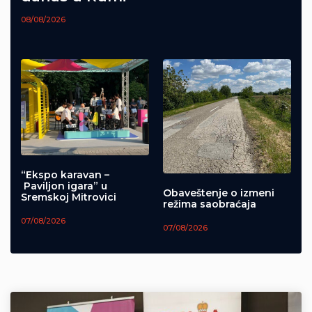
08/08/2026
“Ekspo karavan –
Paviljon igara” u
Obaveštenje o izmeni
Sremskoj Mitrovici
režima saobraćaja
07/08/2026
07/08/2026