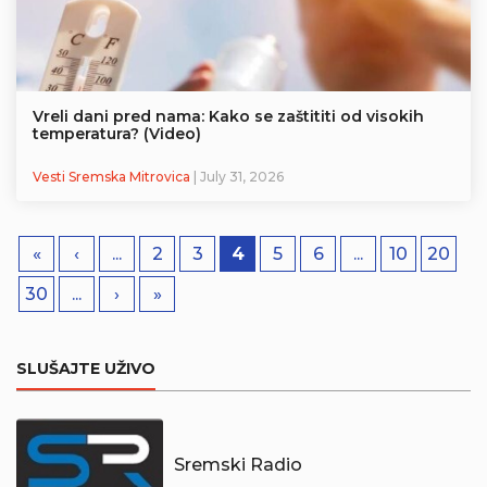
Vreli dani pred nama: Kako se zaštititi od visokih
temperatura? (Video)
Vesti Sremska Mitrovica
| July 31, 2026
«
‹
...
2
3
4
5
6
...
10
20
30
...
›
»
SLUŠAJTE UŽIVO
Sremski Radio