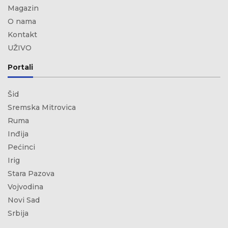
Magazin
O nama
Kontakt
UŽIVO
Portali
Šid
Sremska Mitrovica
Ruma
Inđija
Pećinci
Irig
Stara Pazova
Vojvodina
Novi Sad
Srbija