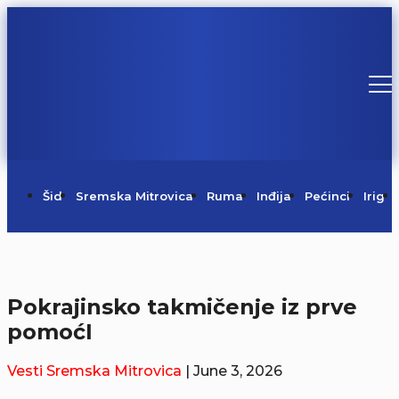
Šid
Sremska Mitrovica
Ruma
Inđija
Pećinci
Irig
Pokrajinsko takmičenje iz prve
pomoćI
Vesti
Sremska Mitrovica
| June 3, 2026