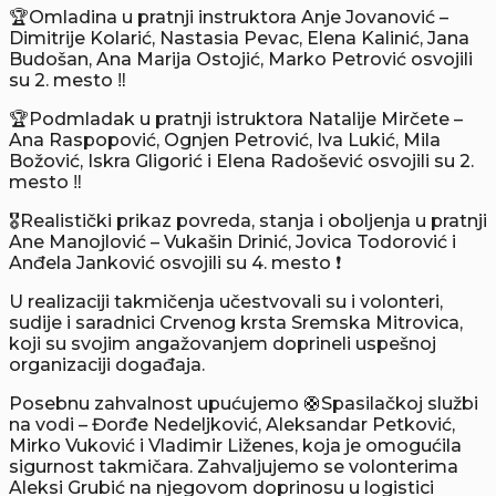
🏆Omladina u pratnji instruktora Anje Jovanović –
Dimitrije Kolarić, Nastasia Pevac, Elena Kalinić, Jana
Budošan, Ana Marija Ostojić, Marko Petrović osvojili
su 2. mesto ‼️
🏆Podmladak u pratnji istruktora Natalije Mirčete –
Ana Raspopović, Ognjen Petrović, Iva Lukić, Mila
Božović, Iskra Gligorić i Elena Radošević osvojili su 2.
mesto ‼️
🎖️Realistički prikaz povreda, stanja i oboljenja u pratnji
Ane Manojlović – Vukašin Drinić, Jovica Todorović i
Anđela Janković osvojili su 4. mesto ❗️
U realizaciji takmičenja učestvovali su i volonteri,
sudije i saradnici Crvenog krsta Sremska Mitrovica,
koji su svojim angažovanjem doprineli uspešnoj
organizaciji događaja.
Posebnu zahvalnost upućujemo 🛟Spasilačkoj službi
na vodi – Đorđe Nedeljković, Aleksandar Petković,
Mirko Vuković i Vladimir Liženes, koja je omogućila
sigurnost takmičara. Zahvaljujemo se volonterima
Aleksi Grubić na njegovom doprinosu u logistici