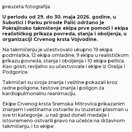
preuzeta fotografija
U periodu od 29. do 30. maja 2026. godine, u
Subotici i Parku prirode Palić održano je
Pokrajinsko takmičenje ekipa prve pomoći i ekipa
realističkog prikaza povreda, stanja i oboljenja, u
organizaciji Crvenog krsta Vojvodine.
Na takmičenju je učestvovalo ukupno 19 ekipa
podmlatka, 12 ekipa omladine, 9 ekipa u realističkom
prikazu povreda, stanja i oboljenja i 10 ekipa petlića.
Kao gosti, revijalno su učestvovale i ekipe iz Orašja i
Podgorice.
Takmičari su svoja znanja i veštine pokazali kroz
radne poligone, testove znanja i poligon za
kardiopulmonalnu reanimaciju.
Ekipe Crvenog krsta Sremska Mitrovica prikazanim
znanjem i veštinama ostvarile su izuzetan plasman u
sve tri kategorije , u naš grad doneli medalje i
istovremeno ostvarili pravo na učešće na državnom
takmičenju, i to ekipe: