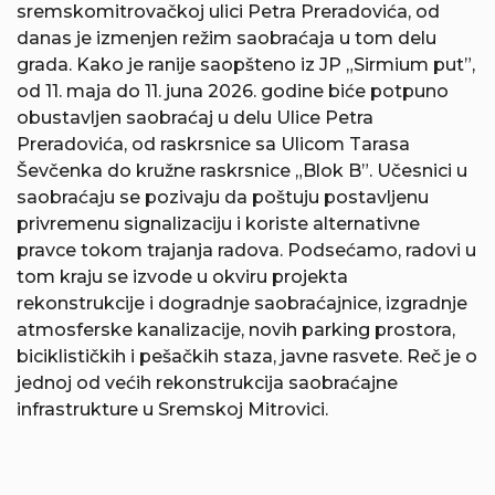
sremskomitrovačkoj ulici Petra Preradovića, od
danas je izmenjen režim saobraćaja u tom delu
grada. Kako je ranije saopšteno iz JP „Sirmium put”,
od 11. maja do 11. juna 2026. godine biće potpuno
obustavljen saobraćaj u delu Ulice Petra
Preradovića, od raskrsnice sa Ulicom Tarasa
Ševčenka do kružne raskrsnice „Blok B”. Učesnici u
saobraćaju se pozivaju da poštuju postavljenu
privremenu signalizaciju i koriste alternativne
pravce tokom trajanja radova. Podsećamo, radovi u
tom kraju se izvode u okviru projekta
rekonstrukcije i dogradnje saobraćajnice, izgradnje
atmosferske kanalizacije, novih parking prostora,
biciklističkih i pešačkih staza, javne rasvete. Reč je o
jednoj od većih rekonstrukcija saobraćajne
infrastrukture u Sremskoj Mitrovici.