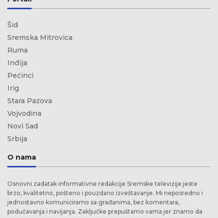
Šid
Sremska Mitrovica
Ruma
Inđija
Pećinci
Irig
Stara Pazova
Vojvodina
Novi Sad
Srbija
O nama
Osnovni zadatak informativne redakcije Sremske televizije jeste
brzo, kvalitetno, pošteno i pouzdano izveštavanje. Mi neposredno i
jednostavno komuniciramo sa građanima, bez komentara,
podučavanja i navijanja. Zaključke prepuštamo vama jer znamo da