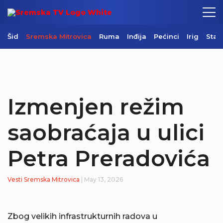
Šid
Sremska Mitrovica
Ruma
Inđija
Pećinci
Irig
Star
Izmenjen režim
saobraćaja u ulici
Petra Preradovića
Vesti
Sremska Mitrovica
| May 13, 2026
Zbog velikih infrastrukturnih radova u