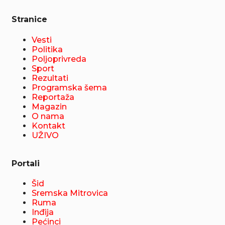
Stranice
Vesti
Politika
Poljoprivreda
Sport
Rezultati
Programska šema
Reportaža
Magazin
O nama
Kontakt
UŽIVO
Portali
Šid
Sremska Mitrovica
Ruma
Inđija
Pećinci