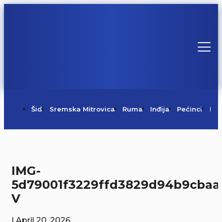
Šid
Sremska Mitrovica
Ruma
Inđija
Pećinci
Irig
IMG-
5d79001f3229ffd3829d94b9cbaa
V
| April 20, 2026