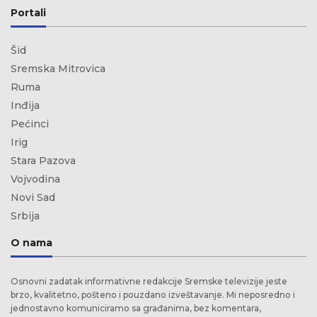
Portali
Šid
Sremska Mitrovica
Ruma
Inđija
Pećinci
Irig
Stara Pazova
Vojvodina
Novi Sad
Srbija
O nama
Osnovni zadatak informativne redakcije Sremske televizije jeste
brzo, kvalitetno, pošteno i pouzdano izveštavanje. Mi neposredno i
jednostavno komuniciramo sa građanima, bez komentara,