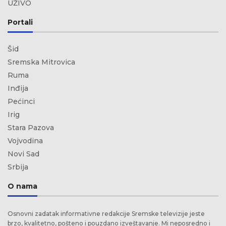
UŽIVO
Portali
Šid
Sremska Mitrovica
Ruma
Inđija
Pećinci
Irig
Stara Pazova
Vojvodina
Novi Sad
Srbija
O nama
Osnovni zadatak informativne redakcije Sremske televizije jeste
brzo, kvalitetno, pošteno i pouzdano izveštavanje. Mi neposredno i