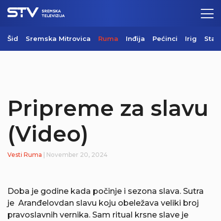
Šid
Sremska Mitrovica
Ruma
Inđija
Pećinci
Irig
Star
Pripreme za slavu
(Video)
Vesti
Ruma
| November 20, 2024
Doba je godine kada počinje i sezona slava. Sutra
je Aranđelovdan slavu koju obeležava veliki broj
pravoslavnih vernika. Sam ritual krsne slave je