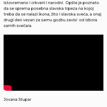
istovremeno i crkveni i narodni. Opšte je poznato
da se sprema posebna slavska trpeza na kojoj
treba da se nalazi ikona, žito i slavska sveća, a onaj
drugi deo vezan za samu gozbu zavisi od izbora
samih svečara.
Jovana Stupar