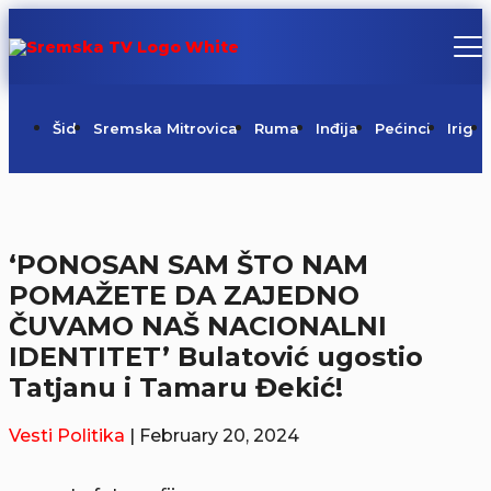
Šid
Sremska Mitrovica
Ruma
Inđija
Pećinci
Irig
‘PONOSAN SAM ŠTO NAM
POMAŽETE DA ZAJEDNO
ČUVAMO NAŠ NACIONALNI
IDENTITET’ Bulatović ugostio
Tatjanu i Tamaru Đekić!
Vesti
Politika
| February 20, 2024