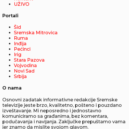
UŽIVO
Portali
Šid
Sremska Mitrovica
Ruma
Inđija
Pećinci
Irig
Stara Pazova
Vojvodina
Novi Sad
Srbija
O nama
Osnovni zadatak informativne redakcije Sremske
televizije jeste brzo, kvalitetno, pošteno i pouzdano
izveštavanje. Mi neposredno i jednostavno
komuniciramo sa građanima, bez komentara,
podučavanja i navijanja. Zaključke prepuštamo vama
jer znamo da mislite svojom glavom.