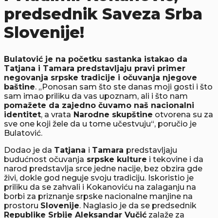
predsednik Saveza Srba
Slovenije!
Bulatović je na početku sastanka istakao da
Tatjana i Tamara predstavljaju pravi primer
negovanja srpske tradicije i očuvanja njegove
baštine
. „Ponosan sam što ste danas moji gosti i što
sam imao priliku da vas upoznam, ali i što nam
pomažete da zajedno čuvamo naš nacionalni
identitet
, a vrata
Narodne skupštine
otvorena su za
sve one koji žele da u tome učestvuju“, poručio je
Bulatović.
Dodao je da
Tatjana
i
Tamara
predstavljaju
budućnost očuvanja
srpske kulture
i tekovine i da
narod predstavlja srce jedne nacije, bez obzira gde
živi, dokle god neguje svoju tradiciju. Iskoristio je
priliku da se zahvali i Kokanoviću na zalaganju na
borbi za priznanje srpske nacionalne manjine na
prostoru
Slovenije
. Naglasio je da se predsednik
Republike Srbije Aleksandar Vučić
zalaže za