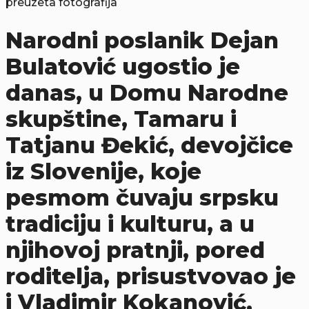
preuzeta fotografija
Narodni poslanik Dejan
Bulatović ugostio je
danas, u Domu Narodne
skupštine, Tamaru i
Tatjanu Đekić, devojčice
iz Slovenije, koje
pesmom čuvaju srpsku
tradiciju i kulturu, a u
njihovoj pratnji, pored
roditelja, prisustvovao je
i Vladimir Kokanović,