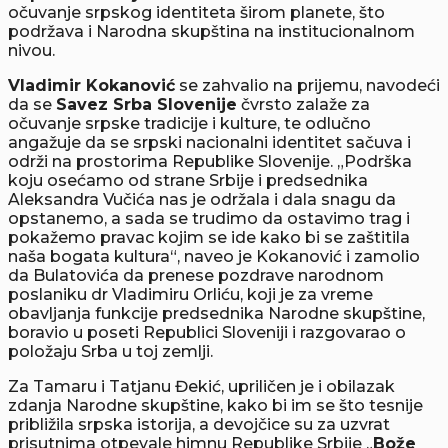
očuvanje srpskog identiteta širom planete, što
podržava i Narodna skupština na institucionalnom
nivou.
Vladimir Kokanović
se zahvalio na prijemu, navodeći
da se
Savez Srba Slovenije
čvrsto zalaže za
očuvanje srpske tradicije i kulture, te odlučno
angažuje da se srpski nacionalni identitet sačuva i
održi na prostorima Republike Slovenije. „Podrška
koju osećamo od strane Srbije i predsednika
Aleksandra Vučića nas je održala i dala snagu da
opstanemo, a sada se trudimo da ostavimo trag i
pokažemo pravac kojim se ide kako bi se zaštitila
naša bogata kultura“, naveo je Kokanović i zamolio
da Bulatovića da prenese pozdrave narodnom
poslaniku dr Vladimiru Orliću, koji je za vreme
obavljanja funkcije predsednika Narodne skupštine,
boravio u poseti Republici Sloveniji i razgovarao o
položaju Srba u toj zemlji.
Za Tamaru i Tatjanu Đekić, upriličen je i obilazak
zdanja Narodne skupštine, kako bi im se što tesnije
približila srpska istorija, a devojčice su za uzvrat
prisutnima otpevale himnu Republike Srbije „
Bože