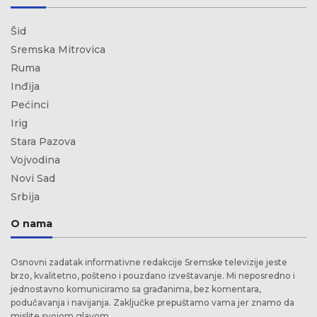
Šid
Sremska Mitrovica
Ruma
Inđija
Pećinci
Irig
Stara Pazova
Vojvodina
Novi Sad
Srbija
O nama
Osnovni zadatak informativne redakcije Sremske televizije jeste
brzo, kvalitetno, pošteno i pouzdano izveštavanje. Mi neposredno i
jednostavno komuniciramo sa građanima, bez komentara,
podučavanja i navijanja. Zaključke prepuštamo vama jer znamo da
mislite svojom glavom.