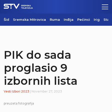
Šid
Sremska Mitrovica
Ruma
Inđija
Pećinci
Irig
Star
PIK do sada
proglasio 9
izbornih lista
Vesti
Izbori 2023
| November 27, 2023
preuzeta fotografija