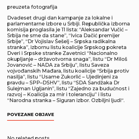
preuzeta fotografija
Dvadeset drugi dan kampanje za lokalne i
parlamentarne izbore u Srbiji. Republička izborna
komisija proglasila je 11 lista: “Aleksandar Vučić –
Srbija ne sme da stane”, “Ivica Dačić premijer
Srbije”, “Dr Vojislav Šešelj – Srpska radikalna
stranka”, izbornu listu koalicije Srpskog pokreta
Dveri i Srpske stranke Zavetnici “Nacionalno
okupljanje – državotvorna snaga”, listu “Dr Miloš
Jovanović – NADA za Srbiju”, listu Saveza
vojvođanskih Mađara, listu koalicije “Srbija protiv
nasilja”, listu “Usame Zukorlić – Ujedinjeni za
pravdu – SPP–DSHV”, listu “SDA Sandžaka Dr
Sulejman Ugljanin”, listu “Zajedno za budućnost i
razvoj – Koalicija za mir i toleranciju” i listu
“Narodna stranka – Siguran izbor. Ozbiljni ljudi“.
POVEZANE OBJAVE
No related posts.