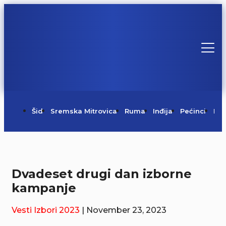
Šid
Sremska Mitrovica
Ruma
Inđija
Pećinci
Irig
Dvadeset drugi dan izborne
kampanje
Vesti
Izbori 2023
| November 23, 2023