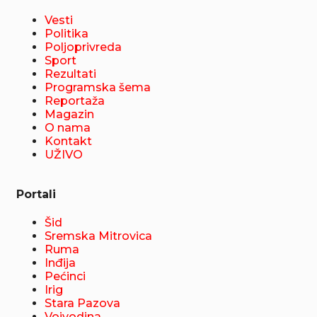
Vesti
Politika
Poljoprivreda
Sport
Rezultati
Programska šema
Reportaža
Magazin
O nama
Kontakt
UŽIVO
Portali
Šid
Sremska Mitrovica
Ruma
Inđija
Pećinci
Irig
Stara Pazova
Vojvodina