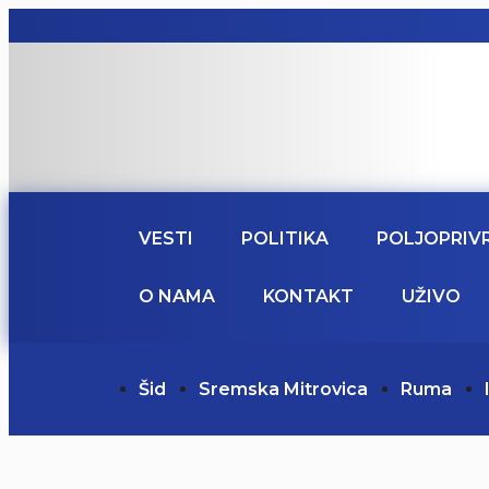
VESTI
POLITIKA
POLJOPRIV
O NAMA
KONTAKT
UŽIVO
Šid
Sremska Mitrovica
Ruma