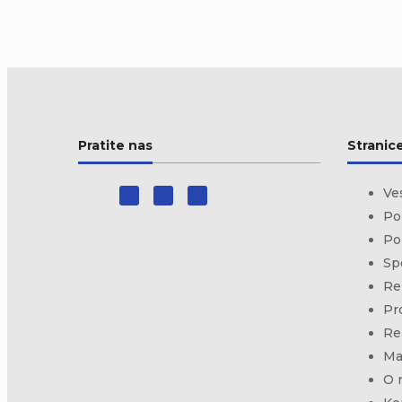
Pratite nas
Stranic
Ve
Pol
Po
Sp
Re
Pr
Re
Ma
O 