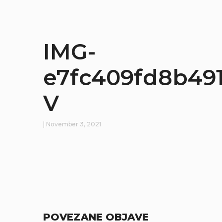
IMG-
e7fc409fd8b49
V
| November 3, 2021
POVEZANE OBJAVE