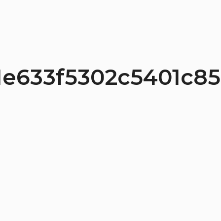
1e633f5302c5401c85