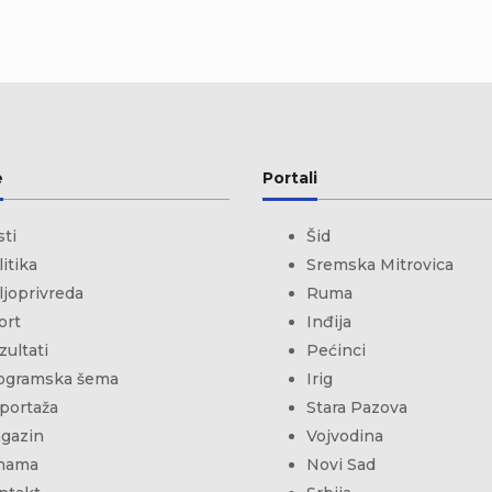
e
Portali
sti
Šid
itika
Sremska Mitrovica
ljoprivreda
Ruma
ort
Inđija
zultati
Pećinci
ogramska šema
Irig
portaža
Stara Pazova
gazin
Vojvodina
nama
Novi Sad