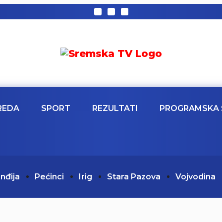
REDA
SPORT
REZULTATI
PROGRAMSKA 
Inđija
Pećinci
Irig
Stara Pazova
Vojvodina