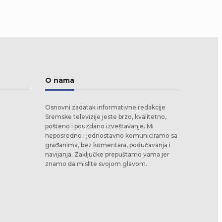
O nama
Osnovni zadatak informativne redakcije
Sremske televizije jeste brzo, kvalitetno,
pošteno i pouzdano izveštavanje. Mi
neposredno i jednostavno komuniciramo sa
građanima, bez komentara, podučavanja i
navijanja. Zaključke prepuštamo vama jer
znamo da mislite svojom glavom.