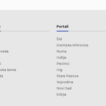
e
Portali
Šid
Sremska Mitrovica
vreda
Ruma
Inđija
i
Pećinci
ska šema
Irig
ža
Stara Pazova
Vojvodina
Novi Sad
Srbija