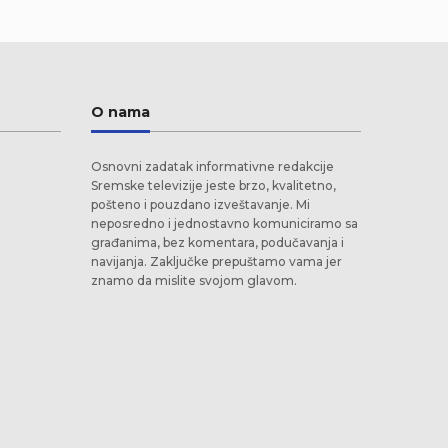
O nama
Osnovni zadatak informativne redakcije
Sremske televizije jeste brzo, kvalitetno,
pošteno i pouzdano izveštavanje. Mi
neposredno i jednostavno komuniciramo sa
građanima, bez komentara, podučavanja i
navijanja. Zaključke prepuštamo vama jer
znamo da mislite svojom glavom.