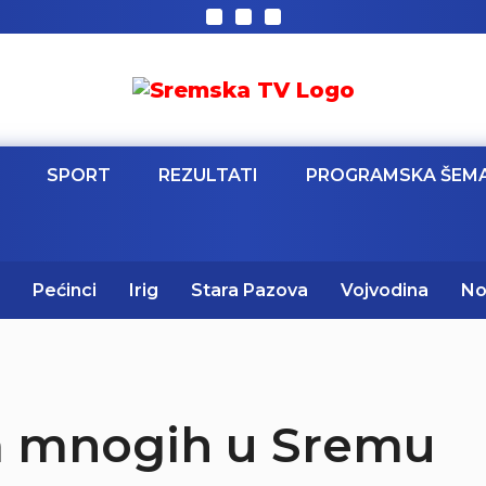
SPORT
REZULTATI
PROGRAMSKA ŠEM
Pećinci
Irig
Stara Pazova
Vojvodina
No
va mnogih u Sremu