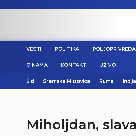
VESTI
POLITIKA
POLJOPRIVREDA
O NAMA
KONTAKT
UŽIVO
Šid
Sremska Mitrovica
Ruma
Inđija
Miholjdan, sla