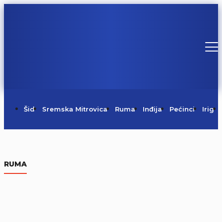
Šid
Sremska Mitrovica
Ruma
Inđija
Pećinci
Irig
RUMA