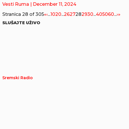
Vesti Ruma
| December 11, 2024
Stranica 28 of 305
«
‹
...
10
20
...
26
27
28
29
30
...
40
50
60
...
›
»
SLUŠAJTE UŽIVO
Sremski Radio