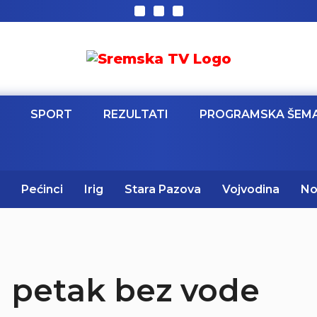
SPORT
REZULTATI
PROGRAMSKA ŠEM
Pećinci
Irig
Stara Pazova
Vojvodina
No
u petak bez vode