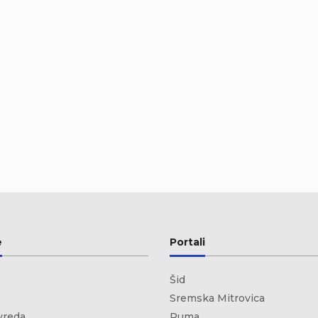
e
Portali
Šid
Sremska Mitrovica
vreda
Ruma