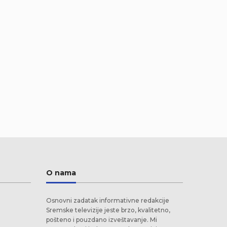
O nama
Osnovni zadatak informativne redakcije
Sremske televizije jeste brzo, kvalitetno,
pošteno i pouzdano izveštavanje. Mi