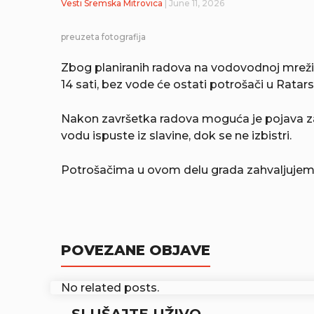
Vesti
Sremska Mitrovica
| June 11, 2026
preuzeta fotografija
Zbog planiranih radova na vodovodnoj mreži 
14 sati, bez vode će ostati potrošači u Ratars
Nakon završetka radova moguća je pojava z
vodu ispuste iz slavine, dok se ne izbistri.
Potrošačima u ovom delu grada zahvaljujemo 
POVEZANE OBJAVE
No related posts.