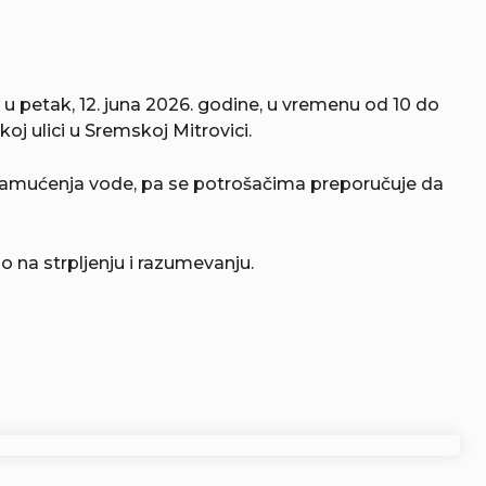
u petak, 12. juna 2026. godine, u vremenu od 10 do
koj ulici u Sremskoj Mitrovici.
amućenja vode, pa se potrošačima preporučuje da
na strpljenju i razumevanju.