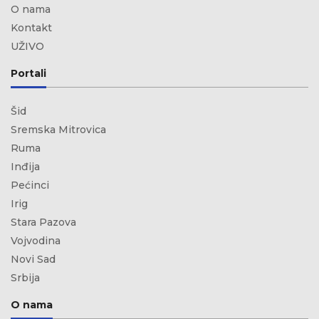
O nama
Kontakt
UŽIVO
Portali
Šid
Sremska Mitrovica
Ruma
Inđija
Pećinci
Irig
Stara Pazova
Vojvodina
Novi Sad
Srbija
O nama