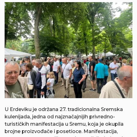
U Erdeviku je održana 27. tradicionalna Sremska
kulenijada, jedna od najznačajnijih privredno-
turističkih manifestacija u Sremu, koja je okupila
brojne proizvođače i posetioce. Manifestacija,