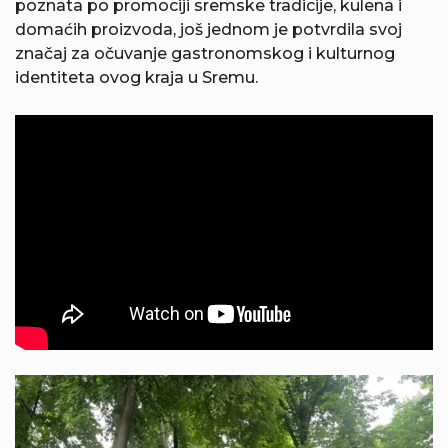
poznata po promociji sremske tradicije, kulena i
domaćih proizvoda, još jednom je potvrdila svoj
značaj za očuvanje gastronomskog i kulturnog
identiteta ovog kraja u Sremu.