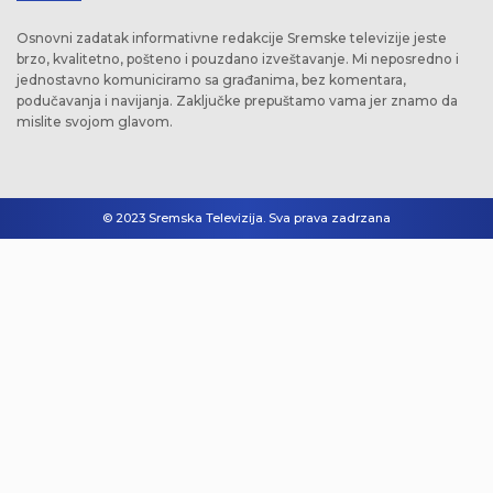
Osnovni zadatak informativne redakcije Sremske televizije jeste
brzo, kvalitetno, pošteno i pouzdano izveštavanje. Mi neposredno i
jednostavno komuniciramo sa građanima, bez komentara,
podučavanja i navijanja. Zaključke prepuštamo vama jer znamo da
mislite svojom glavom.
© 2023 Sremska Televizija. Sva prava zadrzana