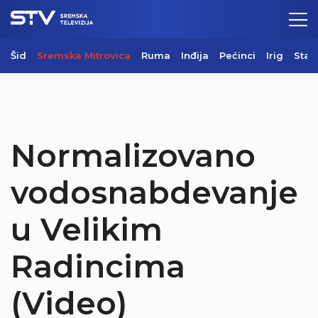
Šid
Sremska Mitrovica
Ruma
Inđija
Pećinci
Irig
Star
Normalizovano
vodosnabdevanje
u Velikim
Radincima
(Video)