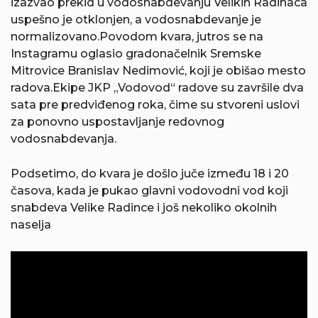
izazvao prekid u vodosnabdevanju Velikih Radinaca
uspešno je otklonjen, a vodosnabdevanje je
normalizovano.Povodom kvara, jutros se na
Instagramu oglasio gradonačelnik Sremske
Mitrovice Branislav Nedimović, koji je obišao mesto
radova.Ekipe JKP „Vodovod“ radove su završile dva
sata pre predviđenog roka, čime su stvoreni uslovi
za ponovno uspostavljanje redovnog
vodosnabdevanja.
Podsetimo, do kvara je došlo juče između 18 i 20
časova, kada je pukao glavni vodovodni vod koji
snabdeva Velike Radince i još nekoliko okolnih
naselja