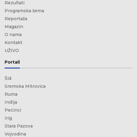
Rezultati
Programska šema
Reportaža
Magazin
O nama
Kontakt
UŽIVO
Portali
Šid
Sremska Mitrovica
Ruma
Inđija
Pećinci
Irig
Stara Pazova
Vojvodina