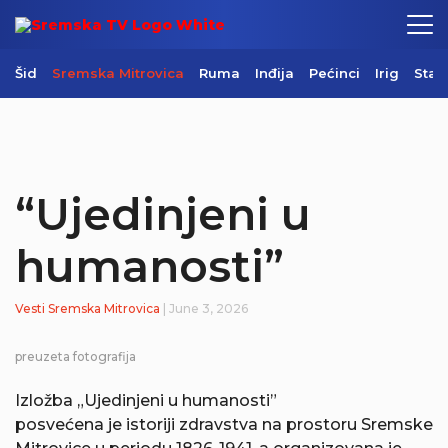
Šid
Sremska Mitrovica
Ruma
Inđija
Pećinci
Irig
Star
“Ujedinjeni u
humanosti”
Vesti
Sremska Mitrovica
| June 3, 2026
preuzeta fotografija
Izložba „Ujedinjeni u humanosti”
posvećena je istoriji zdravstva na prostoru Sremske