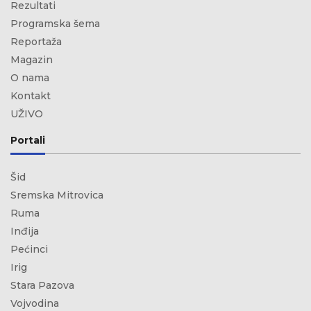
Rezultati
Programska šema
Reportaža
Magazin
O nama
Kontakt
UŽIVO
Portali
Šid
Sremska Mitrovica
Ruma
Inđija
Pećinci
Irig
Stara Pazova
Vojvodina