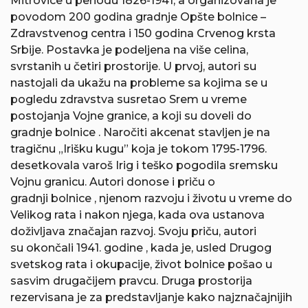
Mitrovice u periodu 1826-1941, a organizovana je
povodom 200 godina gradnje Opšte bolnice –
Zdravstvenog centra i 150 godina Crvenog krsta
Srbije. Postavka je podeljena na više celina,
svrstanih u četiri prostorije. U prvoj, autori su
nastojali da ukažu na probleme sa kojima se u
pogledu zdravstva susretao Srem u vreme
postojanja Vojne granice, a koji su doveli do
gradnje bolnice . Naročiti akcenat stavljen je na
tragičnu „Irišku kugu” koja je tokom 1795-1796.
desetkovala varoš Irig i teško pogodila sremsku
Vojnu granicu. Autori donose i priču o
gradnji bolnice , njenom razvoju i životu u vreme do
Velikog rata i nakon njega, kada ova ustanova
doživljava značajan razvoj. Svoju priču, autori
su okončali 1941. godine , kada je, usled Drugog
svetskog rata i okupacije, život bolnice pošao u
sasvim drugačijem pravcu. Druga prostorija
rezervisana je za predstavljanje kako najznačajnijih