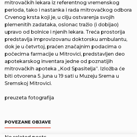
mitrovačkih lekara iz referentnog vremenskog
perioda, tako i nastanka i rada mitrovačkog odbora
Crvenog krsta koji je, u cilju ostvarenja svojih
plemenitih zadataka, oslonac tražio (i dobijao)
upravo od bolnice i njenih lekara. Treća prostorija
predstavlja improvizovanu doktorsku ambulantu,
dok je u četvrtoj, praćen značajnim podacima o
počecima farmacije u Mitrovici, predstavljen deo
apotekarskog inventara jedne od poznatijih
mitrovačkih apoteka „Kod Spasitelja”. Izložba će
biti otvorena 5. juna u 19 sati u Muzeju Srema u
Sremskoj Mitrovici.
preuzeta fotografija
POVEZANE OBJAVE