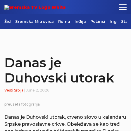
Šid
Sremska Mitrovica
Ruma
Inđija
Pećinci
Irig
Star
Danas je
Duhovski utorak
Vesti
Srbija
| June 2, 2026
preuzeta fotografija
Danas je Duhovski utorak, crveno slovo u kalendaru
Srpske pravoslavne crkve. Obeležava se kao treći