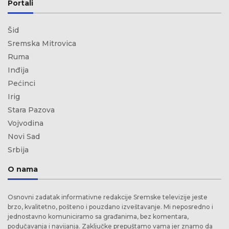
Portali
Šid
Sremska Mitrovica
Ruma
Inđija
Pećinci
Irig
Stara Pazova
Vojvodina
Novi Sad
Srbija
O nama
Osnovni zadatak informativne redakcije Sremske televizije jeste
brzo, kvalitetno, pošteno i pouzdano izveštavanje. Mi neposredno i
jednostavno komuniciramo sa građanima, bez komentara,
podučavanja i navijanja. Zaključke prepuštamo vama jer znamo da