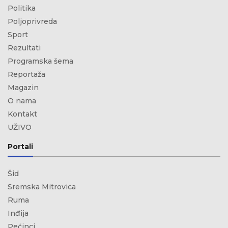
Politika
Poljoprivreda
Sport
Rezultati
Programska šema
Reportaža
Magazin
O nama
Kontakt
UŽIVO
Portali
Šid
Sremska Mitrovica
Ruma
Inđija
Pećinci