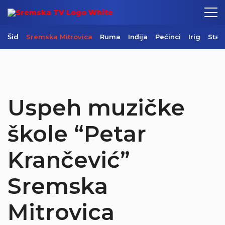
Šid
Sremska Mitrovica
Ruma
Inđija
Pećinci
Irig
Star
Uspeh muzičke
škole “Petar
Krančević”
Sremska
Mitrovica