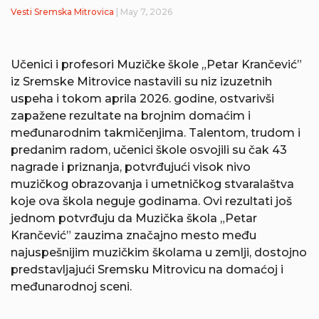
Vesti
Sremska Mitrovica
| May 7, 2026
Učenici i profesori Muzičke škole „Petar Krančević”
iz Sremske Mitrovice nastavili su niz izuzetnih
uspeha i tokom aprila 2026. godine, ostvarivši
zapažene rezultate na brojnim domaćim i
međunarodnim takmičenjima. Talentom, trudom i
predanim radom, učenici škole osvojili su čak 43
nagrade i priznanja, potvrđujući visok nivo
muzičkog obrazovanja i umetničkog stvaralaštva
koje ova škola neguje godinama. Ovi rezultati još
jednom potvrđuju da Muzička škola „Petar
Krančević” zauzima značajno mesto među
najuspešnijim muzičkim školama u zemlji, dostojno
predstavljajući Sremsku Mitrovicu na domaćoj i
međunarodnoj sceni.