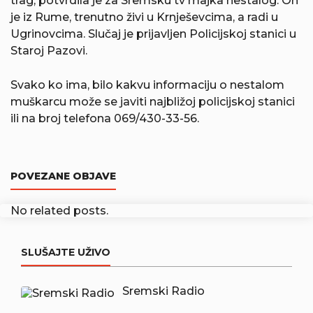
trag, potvrdila je za Sremsku tv majka nestalog. On
je iz Rume, trenutno živi u Krnješevcima, a radi u
Ugrinovcima. Slučaj je prijavljen Policijskoj stanici u
Staroj Pazovi.
Svako ko ima, bilo kakvu informaciju o nestalom
muškarcu može se javiti najbližoj policijskoj stanici
ili na broj telefona 069/430-33-56.
POVEZANE OBJAVE
No related posts.
SLUŠAJTE UŽIVO
Sremski Radio