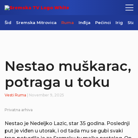
Šid
Sremska Mitrovica
Ruma
Inđija
Pećinci
Irig
Star
Nestao muškarac,
potraga u toku
Vesti
Ruma
| November 9, 2025
Privatna arhiva
Nestao je Nedeljko Lazic, star 35 godina. Poslednji
put je viđen u utorak, i od tada mu se gubi svaki