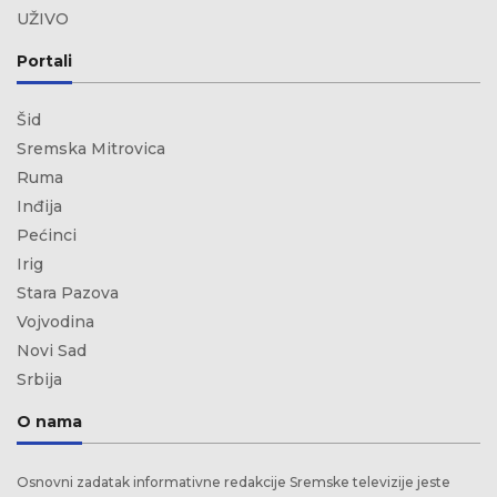
UŽIVO
Portali
Šid
Sremska Mitrovica
Ruma
Inđija
Pećinci
Irig
Stara Pazova
Vojvodina
Novi Sad
Srbija
O nama
Osnovni zadatak informativne redakcije Sremske televizije jeste