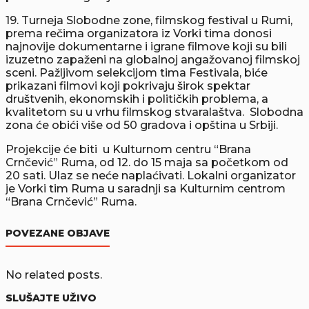
19. Turneja Slobodne zone, filmskog festival u Rumi,
prema rečima organizatora iz Vorki tima donosi
najnovije dokumentarne i igrane filmove koji su bili
izuzetno zapaženi na globalnoj angažovanoj filmskoj
sceni. Pažljivom selekcijom tima Festivala, biće
prikazani filmovi koji pokrivaju širok spektar
društvenih, ekonomskih i političkih problema, a
kvalitetom su u vrhu filmskog stvaralaštva. Slobodna
zona će obići više od 50 gradova i opština u Srbiji.
Projekcije će biti u Kulturnom centru “Brana
Crnčević” Ruma, od 12. do 15 maja sa početkom od
20 sati. Ulaz se neće naplaćivati. Lokalni organizator
je Vorki tim Ruma u saradnji sa Kulturnim centrom
“Brana Crnčević” Ruma.
POVEZANE OBJAVE
No related posts.
SLUŠAJTE UŽIVO