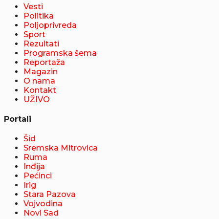
Vesti
Politika
Poljoprivreda
Sport
Rezultati
Programska šema
Reportaža
Magazin
O nama
Kontakt
UŽIVO
Portali
Šid
Sremska Mitrovica
Ruma
Inđija
Pećinci
Irig
Stara Pazova
Vojvodina
Novi Sad