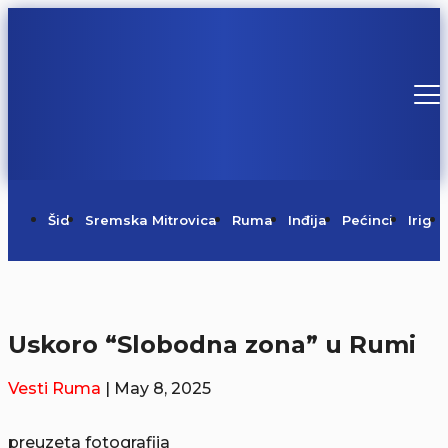
Šid
Sremska Mitrovica
Ruma
Inđija
Pećinci
Irig
Uskoro “Slobodna zona” u Rumi
Vesti
Ruma
| May 8, 2025
preuzeta fotografija