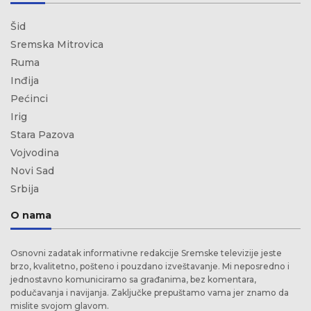
Šid
Sremska Mitrovica
Ruma
Inđija
Pećinci
Irig
Stara Pazova
Vojvodina
Novi Sad
Srbija
O nama
Osnovni zadatak informativne redakcije Sremske televizije jeste
brzo, kvalitetno, pošteno i pouzdano izveštavanje. Mi neposredno i
jednostavno komuniciramo sa građanima, bez komentara,
podučavanja i navijanja. Zaključke prepuštamo vama jer znamo da
mislite svojom glavom.