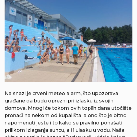
Na snazi je crveni meteo alarm, što upozorava
građane da budu oprezni pri izlasku iz svojih
domova. Mnogi će tokom ovih toplih dana utočište
pronaći na nekom od kupališta, a ono što je bitno
napomenuti jeste i to kako se pravilno ponašati
prilikom izlaganja suncu, ali i ulasku u vodu. Naša