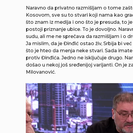
Naravno da privatno razmišljam o tome zašto 
Kosovom, sve su to stvari koji nama kao gr
što znam iz medija i ono što je presuda, to je
postoji priznanje ubice. To je dovoljno. Nara
sudu, ali me ne sprečava da razmišljam i o dru
Ja mislim, da je Đinđić ostao živ, Srbija bi ve
što je hteo da menja neke stvari. Sada imate p
protiv Đinđića. Jedno ne isključuje drugo. Nara
došao u nekoj još sređenijoj varijanti. On je 
Milovanović.