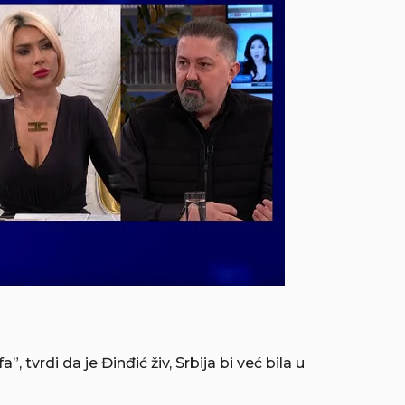
”, tvrdi da je Đinđić živ, Srbija bi već bila u