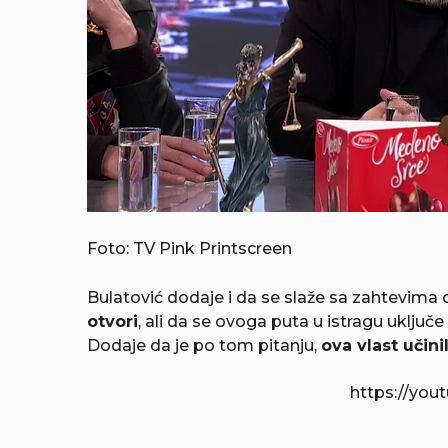
Foto: TV Pink Printscreen
Bulatović dodaje i da se slaže sa zahtevima 
otvori
, ali da se ovoga puta u istragu uključe
Dodaje da je po tom pitanju,
ova vlast učin
https://you