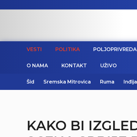
VESTI
POLITIKA
POLJOPRIVREDA
O NAMA
KONTAKT
UŽIVO
Šid
Sremska Mitrovica
Ruma
Inđija
KAKO BI IZGLE