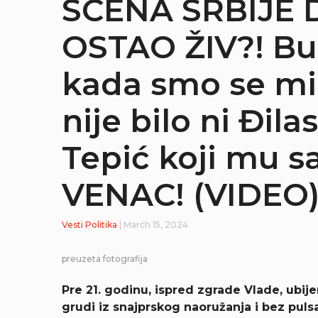
SCENA SRBIJE 
OSTAO ŽIV?! Bu
kada smo se mi 
nije bilo ni Đila
Tepić koji mu 
VENAC! (VIDEO
Vesti
Politika
| March 15, 2024
preuzeta fotografija
Pre 21. godinu, ispred zgrade Vlade, ubij
grudi iz snajprskog naoružanja i bez pulsa