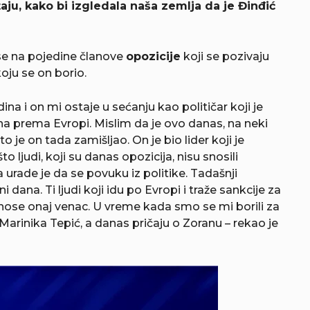
ju, kako bi izgledala naša zemlja da je Đinđić
 se na pojedine članove
opozicije
koji se pozivaju
oju se on borio.
i on mi ostaje u sećanju kao političar koji je
rena prema Evropi. Mislim da je ovo danas, na neki
o je on tada zamišljao. On je bio lider koji je
o ljudi, koji su danas opozicija, nisu snosili
urade je da se povuku iz politike. Tadašnji
 dana. Ti ljudi koji idu po Evropi i traže sankcije za
 nose onaj venac. U vreme kada smo se mi borili za
 i Marinika Tepić, a danas pričaju o Zoranu – rekao je