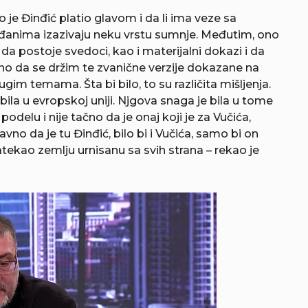
je Đinđić platio glavom i da li ima veze sa
ađanima izazivaju neku vrstu sumnje. Međutim, ono
 da postoje svedoci, kao i materijalni dokazi i da
vno da se držim te zvanične verzije dokazane na
gim temama. Šta bi bilo, to su različita mišljenja.
ć bila u evropskoj uniji. Njgova snaga je bila u tome
odelu i nije tačno da je onaj koji je za Vučića,
vno da je tu Đinđić, bilo bi i Vučića, samo bi on
zatekao zemlju urnisanu sa svih strana – rekao je