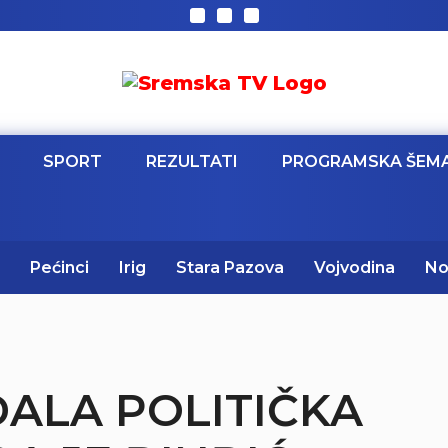
SPORT
REZULTATI
PROGRAMSKA ŠEM
Pećinci
Irig
Stara Pazova
Vojvodina
No
DALA POLITIČKA