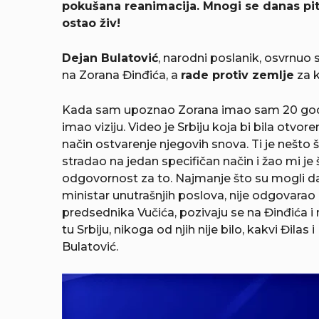
pokušana reanimacija. Mnogi se danas pita
ostao živ!
Dejan Bulatović
, narodni poslanik, osvrnuo
na Zorana Đinđića, a
rade protiv zemlje
za k
Kada sam upoznao Zorana imao sam 20 godina 
imao viziju. Video je Srbiju koja bi bila otvo
način ostvarenje njegovih snova. Ti je nešto št
stradao na jedan specifičan način i žao mi je št
odgovornost za to. Najmanje što su mogli da 
ministar unutrašnjih poslova, nije odgovarao ni
predsednika Vučića, pozivaju se na Đinđića i
tu Srbiju, nikoga od njih nije bilo, kakvi Đilas
Bulatović.