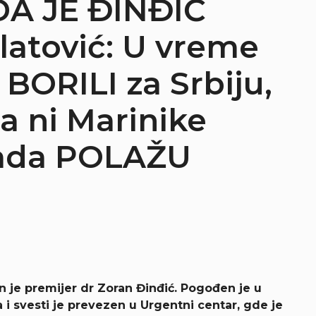
DA JE ĐINĐIĆ
latović: U vreme
BORILI za Srbiju,
sa ni Marinike
sada POLAŽU
)
en je premijer dr Zoran Đinđić. Pogođen je u
 i svesti je prevezen u Urgentni centar, gde je