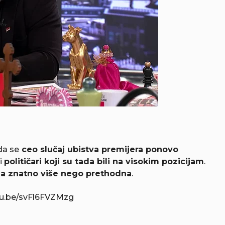
da se
ceo slučaj ubistva premijera ponovo
 i
političari koji su tada bili na visokim pozicijam
.
ila znatno više nego prethodna
.
tu.be/svFl6FVZMzg