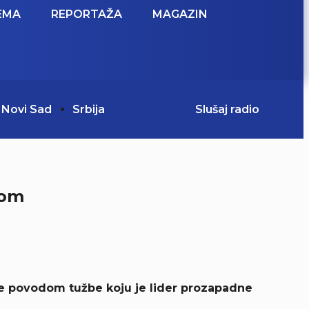
EMA
REPORTAŽA
MAGAZIN
Novi Sad
Srbija
Slušaj radio
nom
 se povodom tužbe koju je lider prozapadne