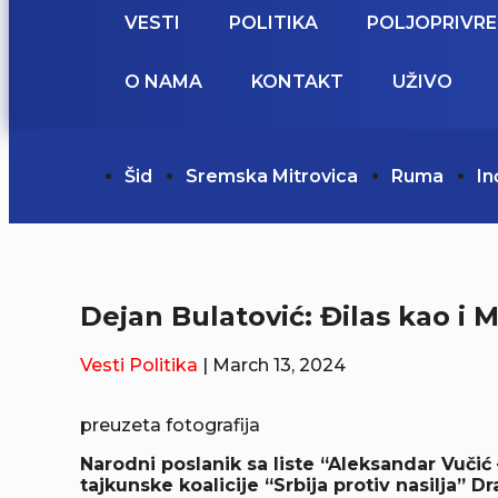
VESTI
POLITIKA
POLJOPRIVR
O NAMA
KONTAKT
UŽIVO
Šid
Sremska Mitrovica
Ruma
In
Dejan Bulatović: Đilas kao i 
Vesti
Politika
| March 13, 2024
preuzeta fotografija
Narodni poslanik sa liste “Aleksandar Vuči
tajkunske koalicije “Srbija protiv nasilja” 