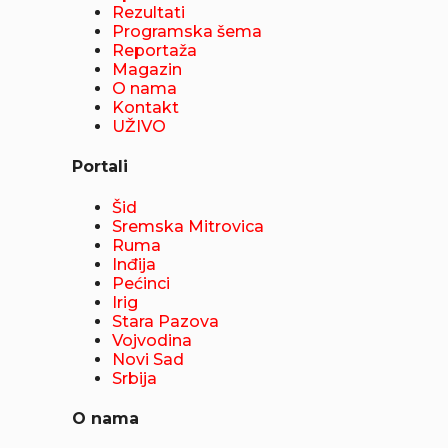
Rezultati
Programska šema
Reportaža
Magazin
O nama
Kontakt
UŽIVO
Portali
Šid
Sremska Mitrovica
Ruma
Inđija
Pećinci
Irig
Stara Pazova
Vojvodina
Novi Sad
Srbija
O nama