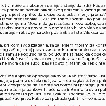
iv mene, a s obzirom da nije u stanju da izdrži kada mu
vica pobegao odmah nakon svog obraćanja. Važno je da
nije propustio priliku da iskaže patološku mržnju prema 
a račun predsednika. Ovu tužbu sam shvatio kao pokušaj 
 istinu o njemu. Moram da ga razočaram, ova tužba, kao 
astavim javno da govorim o onome što bi on voleo da sakr
t Srbije – rekao je narodni poslanik sa liste “Aleksanda
prilikom svog izlaganja, sa žaljenjem moram da konsta
azlog zašto je moj pravni zastupnik momentalno zahtevao
a sam se pobunio na tu odluku, insistirajući da dođe 
an i težak čovek”. Upravo ovo je dokaz kako Dragan Đilas
a ne mora da se suoči, baš kao što ni Marinika Tepić ni
ravosuđe kojim se opozicija rukovodi, kao što vidimo, us
dija je pomno slušala i još jednom ću naglasiti, tom pr
iv čega treba da se bore svi normalni i pristojni ljudi u 
e, a ne zemlja bankovnih računa sa 619 miliona evra i pol
narod neće i to pokazuje na svakim izborima koji su org
iji, baš kao prava kukavica i politički gubitnik – konstato