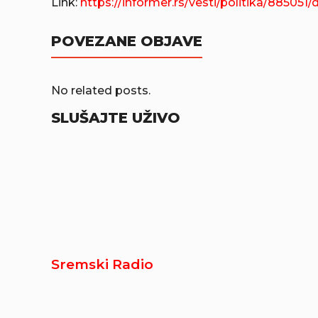
Link:
https://informer.rs/vesti/politika/885051
POVEZANE OBJAVE
No related posts.
SLUŠAJTE UŽIVO
Sremski Radio