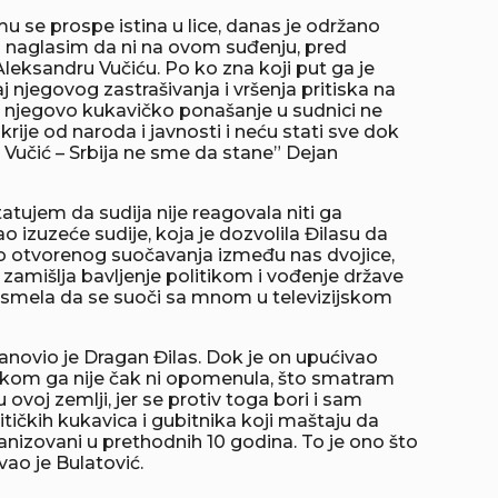
 se prospe istina u lice, danas je održano
 naglasim da ni na ovom suđenju, pred
Aleksandru Vučiću. Po ko zna koji put ga je
njegovog zastrašivanja i vršenja pritiska na
i njegovo kukavičko ponašanje u sudnici ne
ije od naroda i javnosti i neću stati sve dok
r Vučić – Srbija ne sme da stane” Dejan
tujem da sudija nije reagovala niti ga
 izuzeće sudije, koja je dozvolila Đilasu da
do otvorenog suočavanja između nas dvojice,
 zamišlja bavljenje politikom i vođenje države
je smela da se suoči sa mnom u televizijskom
tanovio je Dragan Đilas. Dok je on upućivao
ilikom ga nije čak ni opomenula, što smatram
ovoj zemlji, jer se protiv toga bori i sam
itičkih kukavica i gubitnika koji maštaju da
anizovani u prethodnih 10 godina. To je ono što
vao je Bulatović.