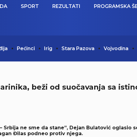
EDA
SPORT
REZULTATI
PROGRAMSKA Š
đija
Pećinci
Irig
Stara Pazova
Vojvodina
Marinika, beži od suočavanja sa isti
ć – Srbija ne sme da stane”, Dejan Bulatović oglasio
Dragan Đilas podneo protiv njega.