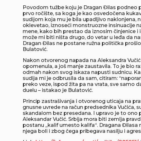
Povodom tužbe koju je Dragan Đilas podneo prot
prvo ročište, sa koga je kao osvedočena kuka
sudijom koja mu je bila upadljivo naklonjena, 
oklevetao, iznoseći monstruozne insinuacije n
mene, kako bih prestao da iznosim činjenice i
može mi biti ništa drugo, do vetar u leđa da n
Dragan Đilas ne postane ružna politička prošlos
Bulatović.
Nakon otvorenog napada na Aleksandra Vučića, 
opomenula, a još manje zaustavila. To je bio r
odmah nakon svog iskaza napusti sudnicu. Kad
sudija mi je odbrusila da sam, citiram: “napor
preko veze, ispod žita pa na vrata, sve samo d
duelu – istakao je Bulatović.
Princip zastrašivanja i otvorenog uticaja na p
gnusne uvrede na račun predsednika Vučića, su
skandalom bez presedana. I upravo je to ono prot
Aleksandar Vučić. Srbija mora biti zemlja pravd
postanu „kalif umesto kalifa“. Dragana Đilasa 
njega boli i zbog čega pribegava nasilju i agres