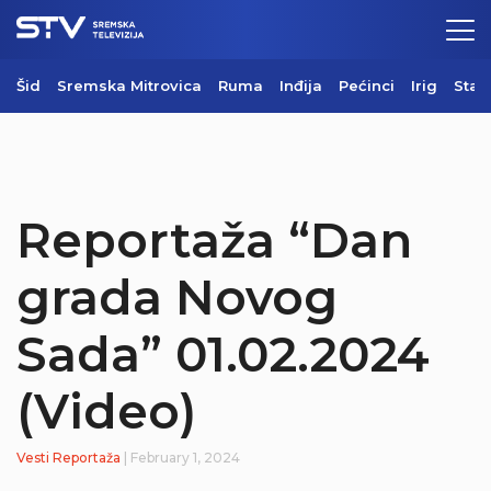
Šid
Sremska Mitrovica
Ruma
Inđija
Pećinci
Irig
Star
Reportaža “Dan
grada Novog
Sada” 01.02.2024
(Video)
Vesti
Reportaža
| February 1, 2024