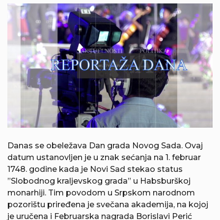
Danas se obeležava Dan grada Novog Sada. Ovaj
datum ustanovljen je u znak sećanja na 1. februar
1748. godine kada je Novi Sad stekao status
”Slobodnog kraljevskog grada” u Habsburškoj
monarhiji. Tim povodom u Srpskom narodnom
pozorištu priređena je svečana akademija, na kojoj
je uručena i Februarska nagrada Borislavi Perić