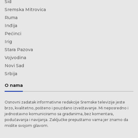
Šid
Sremska Mitrovica
Ruma
Inđija
Pećinci
Irig
Stara Pazova
Vojvodina
Novi Sad
Srbija
O nama
Osnovni zadatak informativne redakcije Sremske televizije jeste
brzo, kvalitetno, pošteno i pouzdano izveštavanje. Mi neposredno i
jednostavno komuniciramo sa građanima, bez komentara,
podučavanja i navijanja. Zaključke prepuštamo vama jer znamo da
mislite svojom glavom.