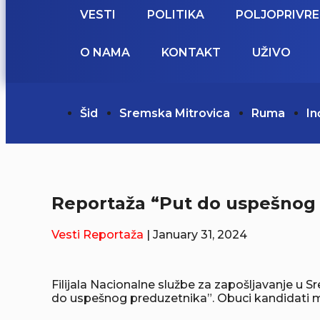
VESTI
POLITIKA
POLJOPRIVR
O NAMA
KONTAKT
UŽIVO
Šid
Sremska Mitrovica
Ruma
In
Reportaža “Put do uspešnog 
Vesti
Reportaža
| January 31, 2024
Filijala Nacionalne službe za zapošljavanje 
do uspešnog preduzetnika”. Obuci kandidati mog