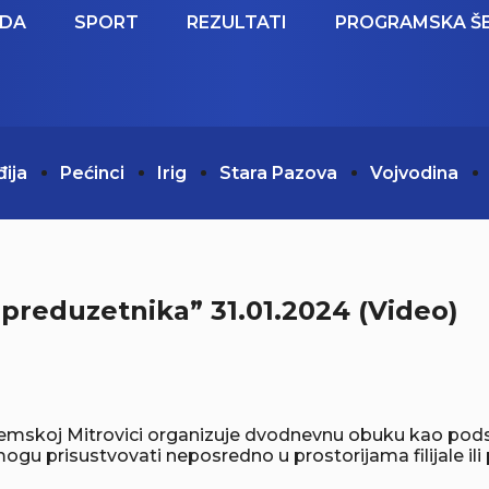
EDA
SPORT
REZULTATI
PROGRAMSKA Š
đija
Pećinci
Irig
Stara Pazova
Vojvodina
preduzetnika” 31.01.2024 (Video)
u Sremskoj Mitrovici organizuje dvodnevnu obuku kao po
u prisustvovati neposredno u prostorijama filijale ili 