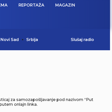
EMA
REPORTAŽA
MAGAZIN
Novi Sad
Srbija
Slušaj radio
dsticaj za samozapošljavanje pod nazivom “Put
putem onlajn linka.