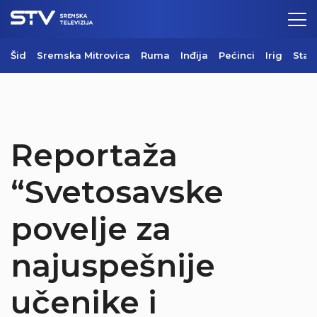
Šid
Sremska Mitrovica
Ruma
Inđija
Pećinci
Irig
Star
Reportaža
“Svetosavske
povelje za
najuspešnije
učenike i