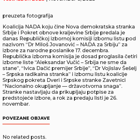
preuzeta fotografija
Koalicija NADA koju čine Nova demokratska stranka
Srbije i Pokret obnove kraljevine Srbije predala je
danas Republičkoj izbornoj komisiji izbornu listu pod
nazivom “Dr Miloš Jovanović – NADA za Srbiju” za
izbore za narodne poslanike 17. decembra.
Republička izborna komisija je dosad proglasila četiri
izborne liste “Aleksandar Vučić – Srbija ne sme da
stane”, “Ivica Dačić premijer Srbije”, “Dr Vojislav Šešelj
– Srpska radikalna stranka” i izbornu listu koalicije
Srpskog pokreta Dveri i Srpske stranke Zavetnici
“Nacionalno okupljanje — državotvorna snaga”.
Stranke nastavljaju da prikupljaju potpise za
predstojeće izbore, a rok za predaju listi je 26.
novembar.
POVEZANE OBJAVE
No related posts.