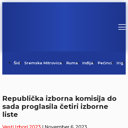
Šid
Sremska Mitrovica
Ruma
Inđija
Pećinci
Irig
Republička izborna komisija do
sada proglasila četiri izborne
liste
Vesti
Izbori 2023
| November 6, 2023