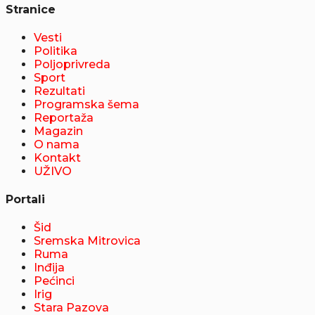
Stranice
Vesti
Politika
Poljoprivreda
Sport
Rezultati
Programska šema
Reportaža
Magazin
O nama
Kontakt
UŽIVO
Portali
Šid
Sremska Mitrovica
Ruma
Inđija
Pećinci
Irig
Stara Pazova