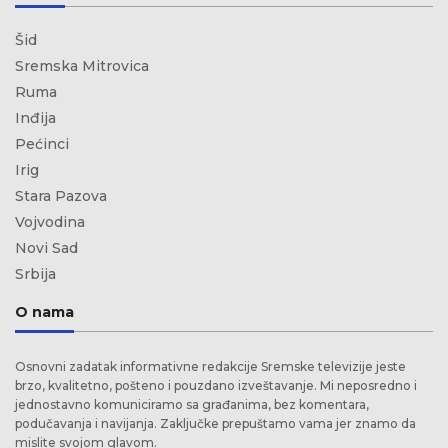
Šid
Sremska Mitrovica
Ruma
Inđija
Pećinci
Irig
Stara Pazova
Vojvodina
Novi Sad
Srbija
O nama
Osnovni zadatak informativne redakcije Sremske televizije jeste
brzo, kvalitetno, pošteno i pouzdano izveštavanje. Mi neposredno i
jednostavno komuniciramo sa građanima, bez komentara,
podučavanja i navijanja. Zaključke prepuštamo vama jer znamo da
mislite svojom glavom.