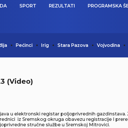
EDA
SPORT
REZULTATI
PROGRAMSKA Š
đija
Pećinci
Irig
Stara Pazova
Vojvodina
3 (Video)
java u elektronski registar poljoprivrednih gazdinstava
vrednici iz Sremskog okruga obavezu registracije I prer
privredne stručne službe u Sremskoj Mitrovici.