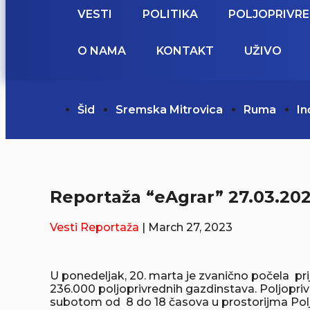
VESTI
POLITIKA
POLJOPRIVR
O NAMA
KONTAKT
UŽIVO
Šid
Sremska Mitrovica
Ruma
In
Reportaža “eAgrar” 27.03.202
Vesti
Reportaža
| March 27, 2023
U ponedeljak, 20. marta je zvanično počela pri
236.000 poljoprivrednih gazdinstava. Poljopri
subotom od 8 do 18 časova u prostorijma Poljo