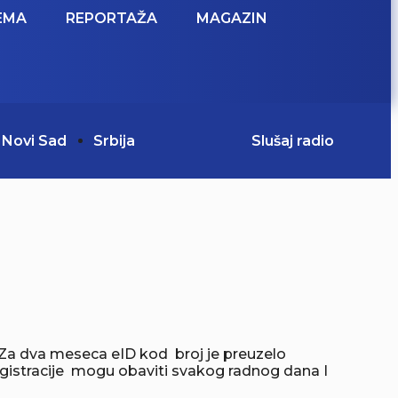
EMA
REPORTAŽA
MAGAZIN
Novi Sad
Srbija
Slušaj radio
. Za dva meseca eID kod broj je preuzelo
egistracije mogu obaviti svakog radnog dana I