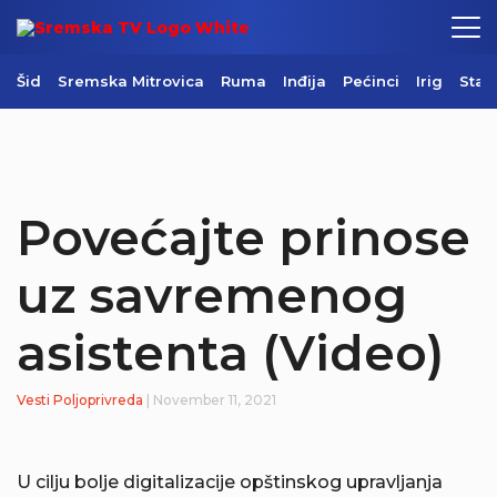
Šid
Sremska Mitrovica
Ruma
Inđija
Pećinci
Irig
Star
Povećajte prinose
uz savremenog
asistenta (Video)
Vesti
Poljoprivreda
| November 11, 2021
U cilju bolje digitalizacije opštinskog upravljanja