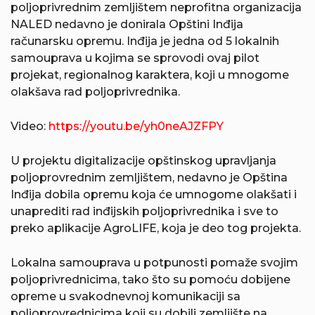
poljoprivrednim zemljištem neprofitna organizacija
NALED nedavno je donirala Opštini Inđija
računarsku opremu. Inđija je jedna od 5 lokalnih
samouprava u kojima se sprovodi ovaj pilot
projekat, regionalnog karaktera, koji u mnogome
olakšava rad poljoprivrednika.
Video:
https://youtu.be/yh0neAJZFPY
U projektu digitalizacije opštinskog upravljanja
poljoprovrednim zemljištem, nedavno je Opština
Inđija dobila opremu koja će umnogome olakšati i
unaprediti rad inđijskih poljoprivrednika i sve to
preko aplikacije AgroLIFE, koja je deo tog projekta.
Lokalna samouprava u potpunosti pomaže svojim
poljoprivrednicima, tako što su pomoću dobijene
opreme u svakodnevnoj komunikaciji sa
poljoprovrednicima koji su dobili zemljište na