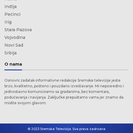
Inđija
Pećinci
Irig
Stara Pazova
Vojvodina
Novi Sad
Srbija
O nama
Osnovni zadatak informativne redakcije Sremske televizije jeste
brzo, kvalitetno, pošteno i pouzdano izveštavanje. Mi neposredno i
jednostavno komuniciramo sa građanima, bez komentara,
podučavanja i navijanja. Zaključke prepuštamo vama jer znamo da
mislite svojom glavom.
© 2023 Sremska Televizija. Sva prava zadrzana