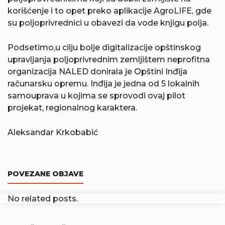
korišćenje i to opet preko aplikacije AgroLIFE, gde
su poljoprivrednici u obavezi da vode knjigu polja.
Podsetimo,u cilju bolje digitalizacije opštinskog
upravljanja poljoprivrednim zemljištem neprofitna
organizacija NALED donirala je Opštini Inđija
računarsku opremu. Inđija je jedna od 5 lokalnih
samouprava u kojima se sprovodi ovaj pilot
projekat, regionalnog karaktera.
Aleksandar Krkobabić
POVEZANE OBJAVE
No related posts.