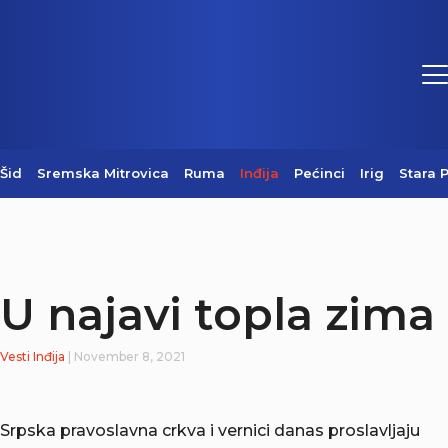
Šid
Sremska Mitrovica
Ruma
Inđija
Pećinci
Irig
Stara 
U najavi topla zima
Vesti
Inđija
| November 8, 2021
Srpska pravoslavna crkva i vernici danas proslavljaju