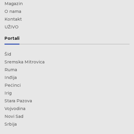
Magazin
O nama
Kontakt
UŽIVO
Portali
Šid
Sremska Mitrovica
Ruma
Inđija
Pećinci
Irig
Stara Pazova
Vojvodina
Novi Sad
Srbija