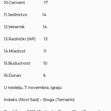
10.Cement 17
11.Jedinstvo 14
12.Veternik 14
13.Radnički (NP) 13
14.Mladost 11
15.Budućnost 10
16.Dunav 6
U nedelju, 7. novembra, igraju:
Indeks (Novi Sad) – Sloga (Temerin)