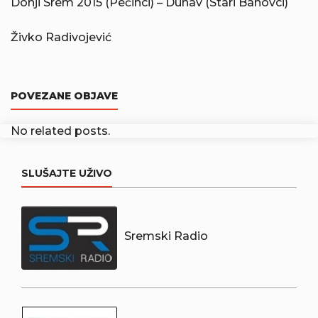
Donji Srem 2015 (Pećinci) – Dunav (Stari Banovci)
Živko Radivojević
POVEZANE OBJAVE
No related posts.
SLUŠAJTE UŽIVO
Sremski Radio