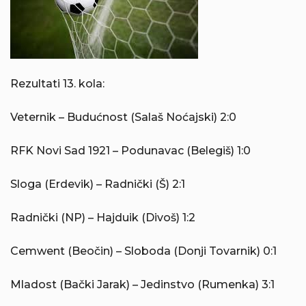
Rezultati 13. kola:
Veternik – Budućnost (Salaš Noćajski) 2:0
RFK Novi Sad 1921 – Podunavac (Belegiš) 1:0
Sloga (Erdevik) – Radnički (Š) 2:1
Radnički (NP) – Hajduik (Divoš) 1:2
Cemwent (Beočin) – Sloboda (Donji Tovarnik) 0:1
Mladost (Bački Jarak) – Jedinstvo (Rumenka) 3:1