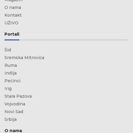
O nama
Kontakt
UŽIVO
Portali
Šid
Sremska Mitrovica
Ruma
Inđija
Pećinci
Irig
Stara Pazova
Vojvodina
Novi Sad
Srbija
O nama