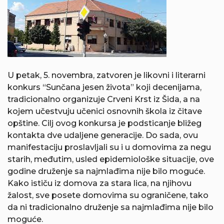
U petak, 5. novembra, zatvoren je likovni i literarni
konkurs “Sunčana jesen života” koji decenijama,
tradicionalno organizuje Crveni Krst iz Šida, a na
kojem učestvuju učenici osnovnih škola iz čitave
opštine. Cilj ovog konkursa je podsticanje bližeg
kontakta dve udaljene generacije. Do sada, ovu
manifestaciju proslavljali su i u domovima za negu
starih, međutim, usled epidemiološke situacije, ove
godine druženje sa najmlađima nije bilo moguće.
Kako ističu iz domova za stara lica, na njihovu
žalost, sve posete domovima su ograničene, tako
da ni tradicionalno druženje sa najmlađima nije bilo
moguće.