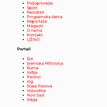
Poljoprivreda
Sport
Rezultati
Programska šema
Reportaža
Magazin
O nama
Kontakt
UŽIVO
Portali
Šid
Sremska Mitrovica
Ruma
Inđija
Pećinci
Irig
Stara Pazova
Vojvodina
Novi Sad
Srbija