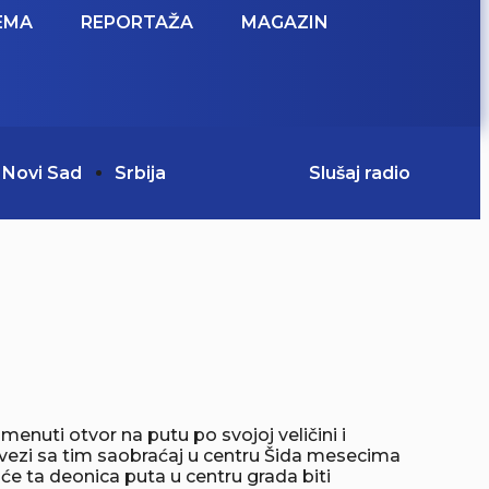
EMA
REPORTAŽA
MAGAZIN
Novi Sad
Srbija
Slušaj radio
enuti otvor na putu po svojoj veličini i
 U vezi sa tim saobraćaj u centru Šida mesecima
će ta deonica puta u centru grada biti