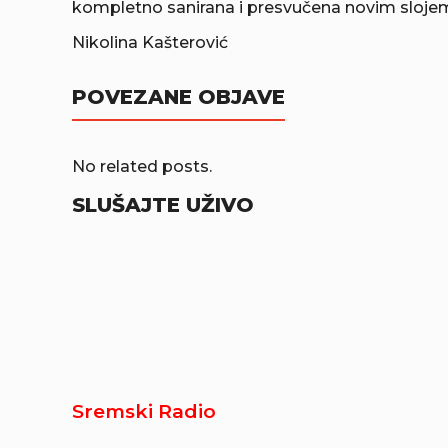
kompletno sanirana i presvučena novim slojem 
Nikolina Kašterović
POVEZANE OBJAVE
No related posts.
SLUŠAJTE UŽIVO
Sremski Radio