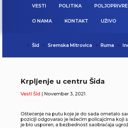
VESTI
POLITIKA
POLJOPRIVR
O NAMA
KONTAKT
UŽIVO
Šid
Sremska Mitrovica
Ruma
In
Krpljenje u centru Šida
Vesti
Šid
| November 3, 2021
Oštećenje na putu koje je do sada ometalo saobr
poziciji odgovarao je ležećim policajcima koji 
je bio usporen, a bezbednost saobraćaja ugrože