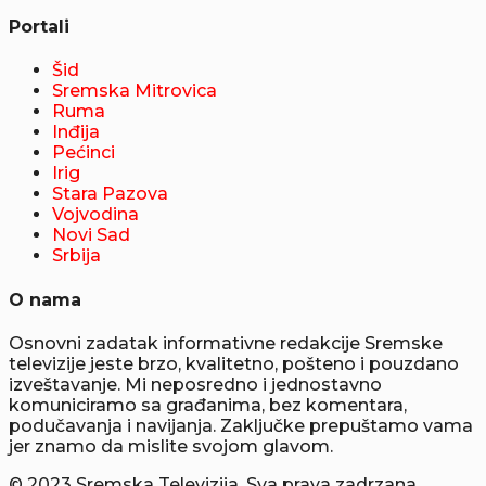
Portali
Šid
Sremska Mitrovica
Ruma
Inđija
Pećinci
Irig
Stara Pazova
Vojvodina
Novi Sad
Srbija
O nama
Osnovni zadatak informativne redakcije Sremske
televizije jeste brzo, kvalitetno, pošteno i pouzdano
izveštavanje. Mi neposredno i jednostavno
komuniciramo sa građanima, bez komentara,
podučavanja i navijanja. Zaključke prepuštamo vama
jer znamo da mislite svojom glavom.
© 2023 Sremska Televizija. Sva prava zadrzana