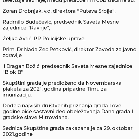
televizija saznaje, među predloženim dobitnicima su:
Zoran Drobnjak, v.d. direktora “Puteva Srbije”,
Radmilo Budečević, predsednik Saveta Mesne
zajednice “Ravnje”,
Željka Avrić, PR Policijske uprave,
Prim. Dr Nada Zec Petković, direktor Zavoda za javno
zdravlje
i Dragan Božić, predsednik Saveta Mesne zajednice
“Blok B”
Skupštini grada je predloženo da Novembarska
plaketa za 2021. godina pripadne Timu za
imunizaciju.
Dodela najviših društvenih priznanja grada I ove
godine biće sastavni deo obeležavanja Dana grada I
gradske slave Mitrovdana.
Sednica Skupštine grada zakazana je za 29. oktobar
2021.godine