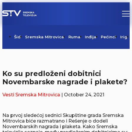
Šid
Sremska Mitrovica
Ruma
Inđija
Pećinci
Irig
Ko su predloženi dobitnici
Novembarske nagrade i plakete?
Vesti
Sremska Mitrovica
| October 24, 2021
Na prvoj sledećoj sednici Skupštine grada Sremska
Mitrovica biće razmatrano i Rešenje o dodeli
Novembarskih nagrada i plaketa. Kako Sremska