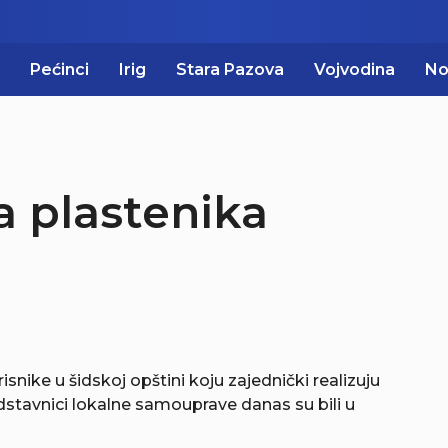
Pećinci
Irig
Stara Pazova
Vojvodina
No
a plastenika
snike u šidskoj opštini koju zajednički realizuju
dstavnici lokalne samouprave danas su bili u