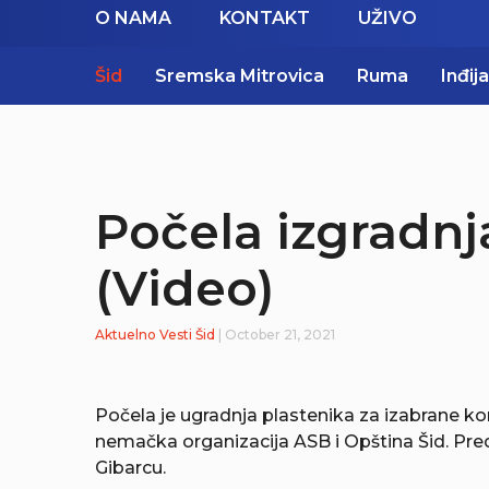
O NAMA
KONTAKT
UŽIVO
Šid
Sremska Mitrovica
Ruma
Inđija
Počela izgradnj
(Video)
Aktuelno
Vesti
Šid
| October 21, 2021
Počela je ugradnja plastenika za izabrane kori
nemačka organizacija ASB i Opština Šid. Pre
Gibarcu.