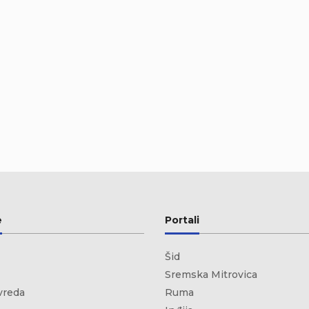
e
Portali
Šid
Sremska Mitrovica
vreda
Ruma