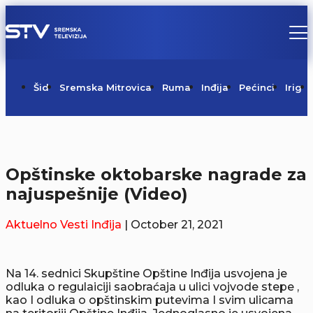
Šid
Sremska Mitrovica
Ruma
Inđija
Pećinci
Irig
Opštinske oktobarske nagrade za
najuspešnije (Video)
Aktuelno
Vesti
Inđija
| October 21, 2021
Na 14. sednici Skupštine Opštine Inđija usvojena je
odluka o regulaiciji saobraćaja u ulici vojvode stepe ,
kao I odluka o opštinskim putevima I svim ulicama