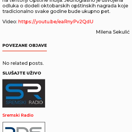
na teritoriji Opštine Inđija. Jednoglasno je usvojena
odluka o dodeli oktobarskih opštinskih nagrada koje
tradicionalno svake godine bude ukupno pet.
Video:
https://youtu.be/eaRnyPv2QdU
Milena Sekulić
POVEZANE OBJAVE
No related posts.
SLUŠAJTE UŽIVO
Sremski Radio