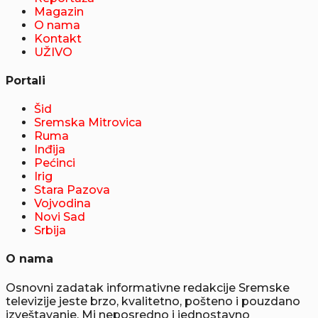
Magazin
O nama
Kontakt
UŽIVO
Portali
Šid
Sremska Mitrovica
Ruma
Inđija
Pećinci
Irig
Stara Pazova
Vojvodina
Novi Sad
Srbija
O nama
Osnovni zadatak informativne redakcije Sremske
televizije jeste brzo, kvalitetno, pošteno i pouzdano
izveštavanje. Mi neposredno i jednostavno