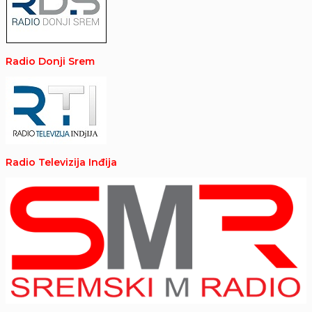
Radio Donji Srem
Radio Televizija Inđija