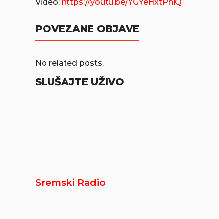
Video:
https://youtu.be/YGYeHxtPhiQ
POVEZANE OBJAVE
No related posts.
SLUŠAJTE UŽIVO
Sremski Radio