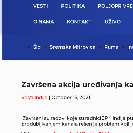
VESTI
POLITIKA
POLJOPRIVR
O NAMA
KONTAKT
UŽIVO
Šid
Sremska Mitrovica
Ruma
In
Završena akcija uređivanja k
Vesti
Inđija
| October 15, 2021
Završeni su radovi koje su radnici JP ” Inđija 
produbljivanjem kanala rešen je problem koji je