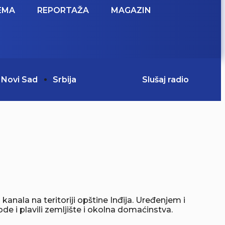
EMA
REPORTAŽA
MAGAZIN
Novi Sad
Srbija
Slušaj radio
kanala na teritoriji opštine Inđija. Uređenjem i
de i plavili zemljište i okolna domaćinstva.