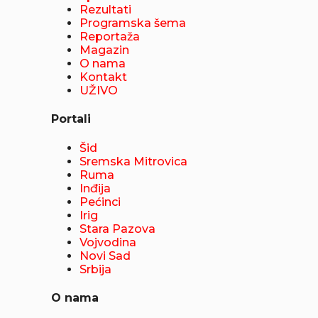
Rezultati
Programska šema
Reportaža
Magazin
O nama
Kontakt
UŽIVO
Portali
Šid
Sremska Mitrovica
Ruma
Inđija
Pećinci
Irig
Stara Pazova
Vojvodina
Novi Sad
Srbija
O nama