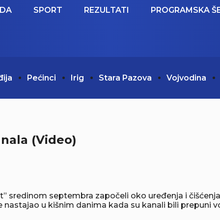
EDA
SPORT
REZULTATI
PROGRAMSKA Š
đija
Pećinci
Irig
Stara Pazova
Vojvodina
anala (Video)
put” sredinom septembra započeli oko uređenja i čišćenja 
 nastajao u kišnim danima kada su kanali bili prepuni vo