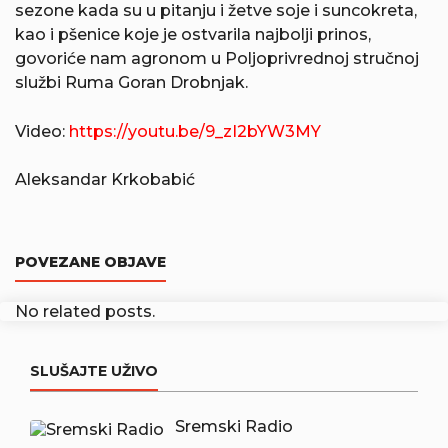
sezone kada su u pitanju i žetve soje i suncokreta,
kao i pšenice koje je ostvarila najbolji prinos,
govoriće nam agronom u Poljoprivrednoj stručnoj
službi Ruma Goran Drobnjak.
Video:
https://youtu.be/9_zI2bYW3MY
Aleksandar Krkobabić
POVEZANE OBJAVE
No related posts.
SLUŠAJTE UŽIVO
Sremski Radio