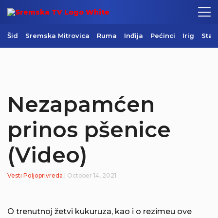
Šid
Sremska Mitrovica
Ruma
Inđija
Pećinci
Irig
Star
Nezapamćen
prinos pšenice
(Video)
Vesti
Poljoprivreda
| October 14, 2021
O trenutnoj žetvi kukuruza, kao i o rezimeu ove