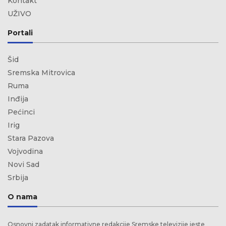
Kontakt
UŽIVO
Portali
Šid
Sremska Mitrovica
Ruma
Inđija
Pećinci
Irig
Stara Pazova
Vojvodina
Novi Sad
Srbija
O nama
Osnovni zadatak informativne redakcije Sremske televizije jeste