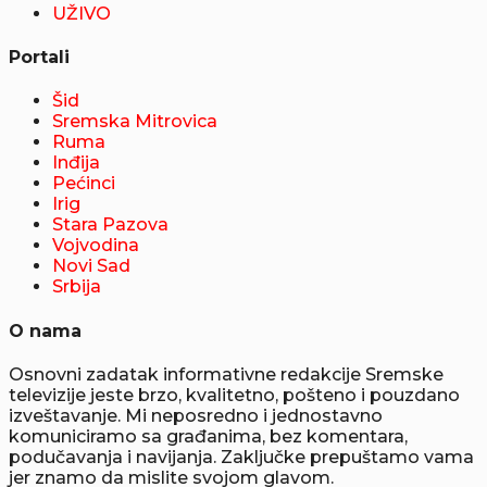
UŽIVO
Portali
Šid
Sremska Mitrovica
Ruma
Inđija
Pećinci
Irig
Stara Pazova
Vojvodina
Novi Sad
Srbija
O nama
Osnovni zadatak informativne redakcije Sremske
televizije jeste brzo, kvalitetno, pošteno i pouzdano
izveštavanje. Mi neposredno i jednostavno
komuniciramo sa građanima, bez komentara,
podučavanja i navijanja. Zaključke prepuštamo vama
jer znamo da mislite svojom glavom.