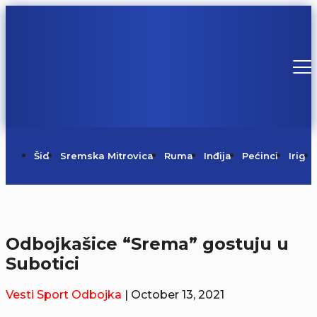
Šid
Sremska Mitrovica
Ruma
Inđija
Pećinci
Irig
Odbojkašice “Srema” gostuju u
Subotici
Vesti
Sport
Odbojka
| October 13, 2021