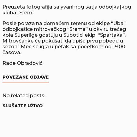
Preuzeta fotografija sa yvani;nog satja odbojka[kog
kluba ,,Srem”
Posle poraza na domaćem terenu od ekipe “Uba”
odbojkašice mitrovačkog “Srema” u okviru trećeg
kola Superlige gostuju u Subotici ekipi “Spartaka”.
Mitrovčanke će pokušati da upišu prvu pobedu u
sezoni. Meč se igra u petak sa početkom od 19.00
časova.
Rade Obradović
POVEZANE OBJAVE
No related posts.
SLUŠAJTE UŽIVO