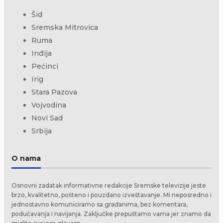
Šid
Sremska Mitrovica
Ruma
Inđija
Pećinci
Irig
Stara Pazova
Vojvodina
Novi Sad
Srbija
O nama
Osnovni zadatak informativne redakcije Sremske televizije jeste
brzo, kvalitetno, pošteno i pouzdano izveštavanje. Mi neposredno i
jednostavno komuniciramo sa građanima, bez komentara,
podučavanja i navijanja. Zaključke prepuštamo vama jer znamo da