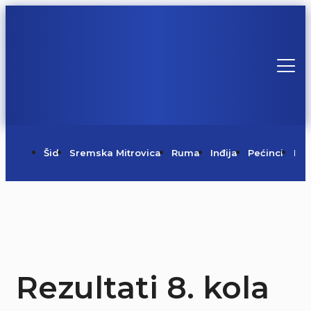
Šid
Sremska Mitrovica
Ruma
Inđija
Pećinci
Irig
Rezultati 8. kola