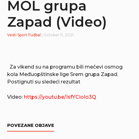
MOL grupa
Zapad (Video)
Vesti
Sport
Fudbal
| October 11, 2021
Za vikend su na programu bili mečevi osmog
kola Međuopštinske lige Srem grupa Zapad.
Postignuti su sledeći rezultat
Video:
https://youtu.be/IsfYCioIo3Q
POVEZANE OBJAVE