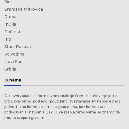
Šid
Sremska Mitrovica
Ruma
Inđija
Pećinci
Irig
Stara Pazova
Vojvodina
Novi Sad
Srbija
O nama
Osnovni zadatak informativne redakcije Sremske televizije jeste
brzo, kvalitetno, pošteno i pouzdano izveštavanje. Mi neposredno i
jednostavno komuniciramo sa građanima, bez komentara,
podučavanja i navijanja. Zaključke prepuštamo vama jer znamo da
mislite svojom glavom.