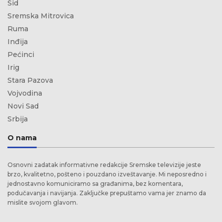
Šid
Sremska Mitrovica
Ruma
Inđija
Pećinci
Irig
Stara Pazova
Vojvodina
Novi Sad
Srbija
O nama
Osnovni zadatak informativne redakcije Sremske televizije jeste
brzo, kvalitetno, pošteno i pouzdano izveštavanje. Mi neposredno i
jednostavno komuniciramo sa građanima, bez komentara,
podučavanja i navijanja. Zaključke prepuštamo vama jer znamo da
mislite svojom glavom.