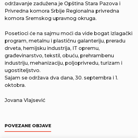
održavanje zadužena je Opština Stara Pazova i
Privredna komora Srbije Regionalna privredna
komora Sremskog upravnog okruga.
Posetioci će na sajmu moći da vide bogat izlagački
program, metalnu i plastičnu galanteriju, preradu
drveta, hemijsku industrija, IT opremu,
građevinarstvo, tekstil, obuću, prehrambenu
industriju, mehanizaciju, poljoprivredu, turizam i
ugostiteljstvo.
Sajam se održava dva dana, 30. septembra i 1.
oktobra.
Jovana Vlajsević
POVEZANE OBJAVE