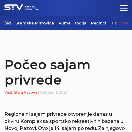
Šid
Sremska Mitrovica
Ruma
Inđija
Pećinci
Irig
Star
Počeo sajam
privrede
Vesti
Stara Pazova
| October 1, 2021
Regionalni sajam privrede otvoren je danas u
okviru Kompleksa sportsko rekreativnih bazena u
Novoj Pazovi. Ovo je 14. sajam po redu. Za njegovo