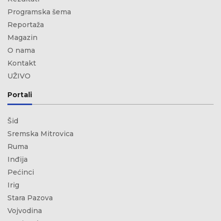
Programska šema
Reportaža
Magazin
O nama
Kontakt
UŽIVO
Portali
Šid
Sremska Mitrovica
Ruma
Inđija
Pećinci
Irig
Stara Pazova
Vojvodina