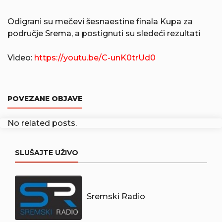
Odigrani su mečevi šesnaestine finala Kupa za
područje Srema, a postignuti su sledeći rezultati
Video:
https://youtu.be/C-unK0trUd0
POVEZANE OBJAVE
No related posts.
SLUŠAJTE UŽIVO
Sremski Radio